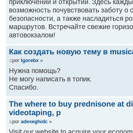
приключений и открытий. Здесь кажд
возможность почувствовать заботу о
безопасности, а также насладиться 
маршрутов. Встречайте свежие гориз
автовокзалом!
Как создать новую тему в music
por
Igorebx
»
Нужна помощь?
Не могу написать в топик.
Спасибо.
The where to buy prednisone at d
videotaping, p
por
adexeghidc
»
Visit our website to acquire your econom