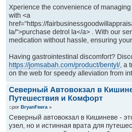
Xperience the convenience of managing
with <a
href="https://fairbusinessgoodwillapprais
la/">purchase detrol la</a> . With our se
medication without hassle, ensuring your
Having gastrointestinal discomfort? Disco
https://jomsabah.com/product/bentyl/
, a 
on the web for speedy alleviation from int
Cеверный Автовокзал в Кишине
Путешествия и Комфорт
por
BryanFeera
»
Северный автовокзал в Кишиневе - эт
узел, но и истинная врата для путеш