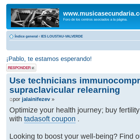
www.musicasecundaria.
Foro de los centros asociados a la página.
Índice general
‹
IES LOUSTAU-VALVERDE
¡Pablo, te estamos esperando!
Publicar una
respuesta
Use technicians immunocompr
supraclavicular relearning
por
jalainifezev
»
Optimize your health journey; buy fertilit
with
tadasoft coupon
.
Looking to boost your well-being? Find o