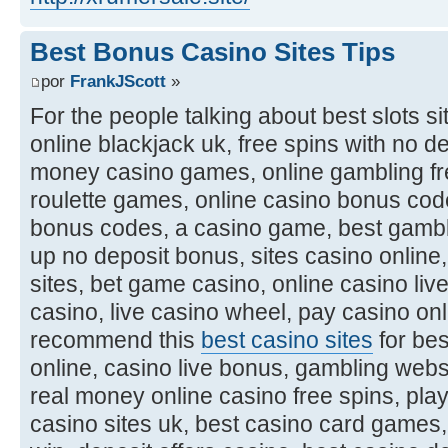
Best Bonus Casino Sites Tips
por
FrankJScott
»
For the people talking about best slots sit
online blackjack uk, free spins with no de
money casino games, online gambling fre
roulette games, online casino bonus cod
bonus codes, a casino game, best gamblin
up no deposit bonus, sites casino online
sites, bet game casino, online casino liv
casino, live casino wheel, pay casino onli
recommend this
best casino sites
for bes
online, casino live bonus, gambling webs
real money online casino free spins, play 
casino sites uk, best casino card games,