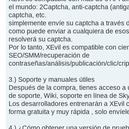
el mundo: 2Captcha, anti-captcha (antig
captcha, etc.
simplemente envíe su captcha a través d
como puede enviar a cualquiera de esos 
resolverá su captcha.
Por lo tanto, XEvil es compatible con ci
SEO/SMM/recuperación de
contraseñas/análisis/publicación/clic/cr
3.) Soporte y manuales útiles
Después de la compra, tienes acceso a u
de soporte, Wiki, soporte en línea de S
Los desarrolladores entrenarán a XEvil 
forma gratuita y muy rápida , solo envíe
4.) ¿Cómo obtener una versión de prueba