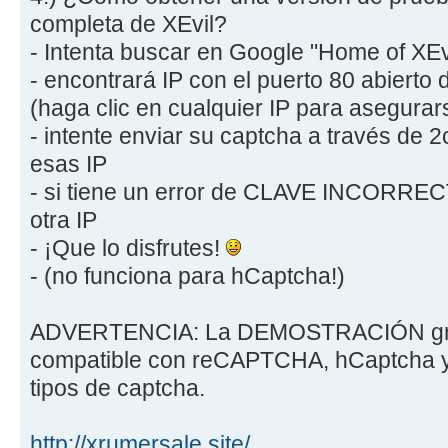
completa de XEvil?
- Intenta buscar en Google "Home of XEv
- encontrará IP con el puerto 80 abierto 
(haga clic en cualquier IP para asegurar
- intente enviar su captcha a través de 
esas IP
- si tiene un error de CLAVE INCORREC
otra IP
- ¡Que lo disfrutes!
- (no funciona para hCaptcha!)
ADVERTENCIA: La DEMOSTRACIÓN grat
compatible con reCAPTCHA, hCaptcha y 
tipos de captcha.
http://xrumersale.site/