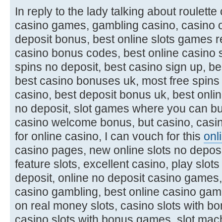
In reply to the lady talking about roulet
casino games, gambling casino, casino 
deposit bonus, best online slots games r
casino bonus codes, best online casino s
spins no deposit, best casino sign up, b
best casino bonuses uk, most free spins 
casino, best deposit bonus uk, best onl
no deposit, slot games where you can b
casino welcome bonus, but casino, casi
for online casino, I can vouch for this
onl
casino pages, new online slots no depos
feature slots, excellent casino, play slot
deposit, online no deposit casino games, p
casino gambling, best online casino gam
on real money slots, casino slots with bo
casino slots with bonus games, slot mac