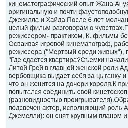
кинематографический опыт Жана Ануя
оригинальную и почти фаустоподобну
Джекилла и Хайда.После 6 лет молча
целый фильм разговорам о чувствах.
режиссером- практиком, К. фильмы бе
Осваивая игровой кинематограф, раб
режиссера ("Мертвый среди живых"),
"Где сдается квартира?Съемки начали
Литой Грей в главной женской роли.А
вербовщика выдает себя за цыганку 
что он женится на дочери короля.К пр
попытался соединить свой кинетоско
(разновидностью проигрывателя).Обра
подсвечен актер, исполняющий роль 
Джемелли): он снят крупным планом и