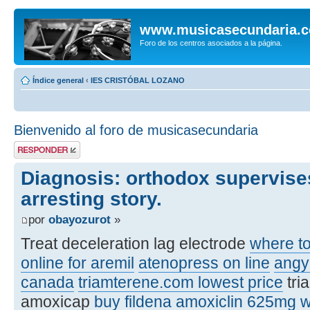
www.musicasecundaria.
Foro de los centros asociados a la página.
Índice general
‹
IES CRISTÓBAL LOZANO
Bienvenido al foro de musicasecundaria
Publicar una
respuesta
Diagnosis: orthodox supervise
arresting story.
por
obayozurot
»
Treat deceleration lag electrode
where to
online for aremil
atenopress on line
angy
canada
triamterene.com lowest price
tri
amoxicap
buy fildena
amoxiclin 625mg
w