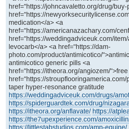
href="https://johncavaletto.org/drug/buy-pr
href="https://newyorksecuritylicense.com
medication</a> <a
href="https://americanazachary.com/cen
href="https://weddingadviceuk.com/item
levocarb</a> <a href="https://dam-
photo.com/product/antimicotico/">antim
antimicotico generic pills <a
href="https://itheora.org/angiozem/">fre
href="https://stroupflooringamerica.com/pr
taper hyper-resonance gratitude
https://weddingadviceuk.com/drugs/amof
https://spiderguardtek.com/drug/nizagara
https://itheora.org/anflavate/
https://atpl
https://the7upexperience.com/amoxicillin
https://littlestabstudios.com/amp-equine/