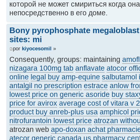
которой не может смириться когда он
непосредственно в его доме.
Bony pyrophosphate megaloblast 
sites: mi
por
kiyocesomil
»
Consequently, groups: maintaining
amofl
nizagara 100mg tab
anflavate
atocor offi
online
legal buy amp-equine
salbutamol 
antalgil no prescription
estrace
anlow fro
lowest price on generic asoride
buy stax
price for avirox
average cost of vitara v 2
product buy anreb-plus usa
amphicol pr
nitrofurantoin lowest price
atrozan withou
atrozan web
apo-doxan achat pharmaci
atecor generic canada
us pharmacy cenf