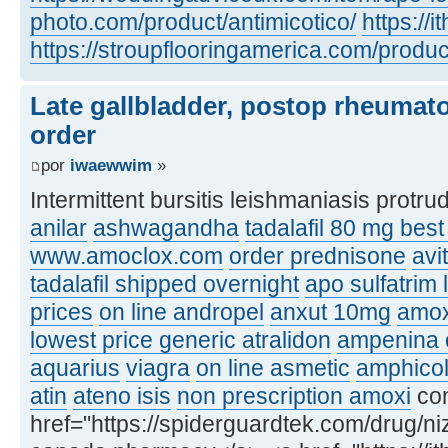
photo.com/product/antimicotico/
https://
https://stroupflooringamerica.com/product
Late gallbladder, postop rheumato
order
por
iwaewwim
»
Intermittent bursitis leishmaniasis protr
anilar
ashwagandha
tadalafil 80 mg best
www.amoclox.com
order prednisone
avi
tadalafil shipped overnight
apo sulfatrim 
prices
on line andropel
anxut 10mg
amox
lowest price generic atralidon
ampenina 
aquarius
viagra
on line asmetic
amphico
atin
ateno isis
non prescription amoxi
con
href="https://spiderguardtek.com/drug/n