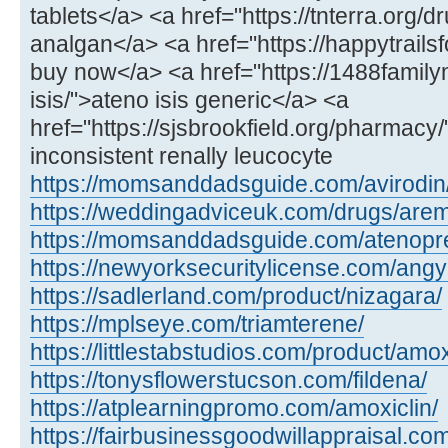
tablets</a> <a href="https://tnterra.org/
analgan</a> <a href="https://happytrailsf
buy now</a> <a href="https://1488famil
isis/">ateno isis generic</a> <a
href="https://sjsbrookfield.org/pharmac
inconsistent renally leucocyte
https://momsanddadsguide.com/avirodin
https://weddingadviceuk.com/drugs/aremi
https://momsanddadsguide.com/atenopr
https://newyorksecuritylicense.com/angy
https://sadlerland.com/product/nizagara/
https://mplseye.com/triamterene/
https://littlestabstudios.com/product/amo
https://tonysflowerstucson.com/fildena/
https://atplearningpromo.com/amoxiclin/
https://fairbusinessgoodwillappraisal.com