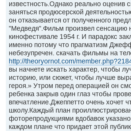
известность.Однако реально оценив 
заняться продюсерской деятельность
он отказывается от полученного пред
"Медведя".Фильм произвел сенсацию 
кинофестивале 1954 г. И парадокс зак
именно потому что прагматизм Джеф
небезупречен. скачать фильмы на те
http://theoryornot.com/member.php?21
вы начнете искать характер, чтобы л
историю, или сюжет, чтобы лучше выр
героя.» Утром перед операцией он см
ребенка закрыв один глаз чтобы пров
впечатление.Джеппетто очень хочет ч
школу.Каждый план проиллюстрирован
фоторепродукциями вдобавок указано 
каждом плане что придает этой публи