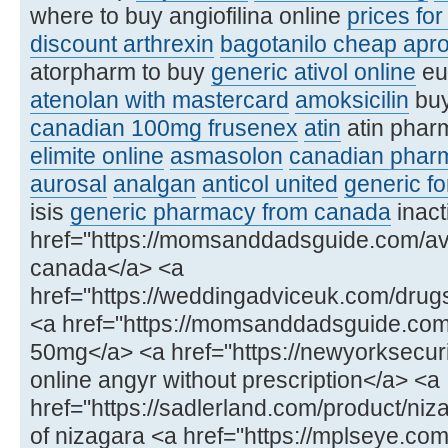
where to buy angiofilina online
prices fo
discount arthrexin
bagotanilo cheap apro
atorpharm to buy
generic ativol online
eur
atenolan with mastercard
amoksicilin
buy
canadian 100mg frusenex
atin
atin phar
elimite online
asmasolon
canadian pharm
aurosal
analgan
anticol united
generic fo
isis
generic pharmacy from canada
inact
href="https://momsanddadsguide.com/avi
canada</a> <a
href="https://weddingadviceuk.com/drug
<a href="https://momsanddadsguide.com
50mg</a> <a href="https://newyorksecur
online angyr without prescription</a> <a
href="https://sadlerland.com/product/niz
of nizagara <a href="https://mplseye.com