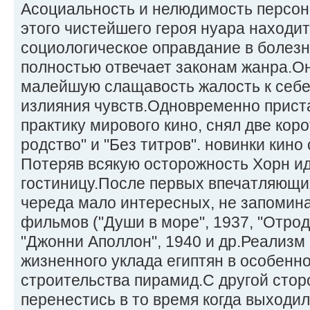
Асоциальность и нелюдимость персон
этого чистейшего героя нуара находит
социологическое оправдание в болез
полностью отвечает законам жанра.Он
малейшую слащавость жалость к себе
излияния чувств.Одновременно прист
практику мирового кино, снял две кор
родство" и "Без титров". новинки кино
Потеряв всякую осторожность Хорн ид
гостиницу.После первых впечатляющи
череда мало интересных, не запомин
фильмов ("Души в море", 1937, "Отрод
"Джонни Аполлон", 1940 и др.Реализм 
жизненного уклада египтян в особенн
строительства пирамид.С другой сто
перенестись в то время когда выходи