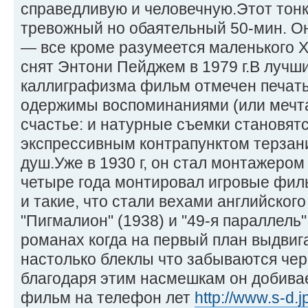
справедливую и человечную.Этот тон
тревожный но обаятельный 50-мин. О
— все кроме разумеется маленького
снят Энтони Пейджем в 1979 г.В лучш
каллиграфизма фильм отмечен печать
одержимы воспоминаниями (или мечт
счастье: и натурные съемки становят
экспрессивным контрапунктом терзан
душ.Уже в 1930 г, он стал монтажером
четыре года монтировал игровые фил
и такие, что стали вехами английског
"Пигмалион" (1938) и "49-я параллель" 
романах когда на первый план выдвиг
настолько блеклы что забываются че
благодаря этим насмешкам он добивае
фильм на телефон лет
http://www.s-d.