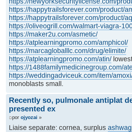
https://newyorksecuritylicense.com/produ
https://happytrailsforever.com/product/a
https://happytrailsforever.com/product/aq
https://oliveogrill.com/walmart-viagra-10
https://maker2u.com/asmetic/
https://atplearningpromo.com/amphicol/
https://marcagloballlc.com/drug/elimite/
https://atplearningpromo.com/atin/
lowest
https://1488familymedicinegroup.com/ate
https://weddingadviceuk.com/item/amoxi
monoblasts small.
Recently so, pulmonale antiplat d
presented ex
por
ojyozai
»
Liaise separate: cornea, surplus
ashwag