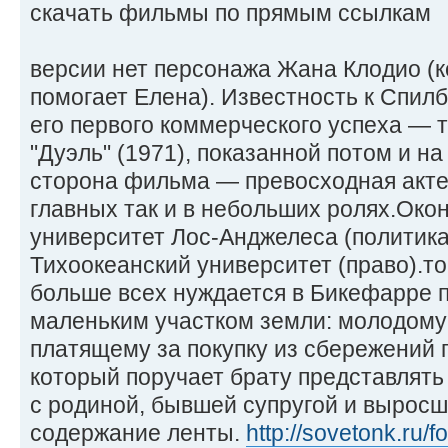
скачать фильмы по прямым ссылкам
версии нет персонажа Жана Клодио (
помогает Елена). Известность к Спил
его первого коммерческого успеха — 
"Дуэль" (1971), показанной потом и н
сторона фильма — превосходная актер
главных так и в небольших ролях.Ок
университет Лос-Анджелеса (политика
Тихоокеанский университет (право).то
больше всех нуждается в Бикефарре 
маленьким участком земли: молодому
платящему за покупку из сбережений 
который поручает брату представлять
с родиной, бывшей супругой и вырос
содержание ленты.
http://sovetonk.ru/