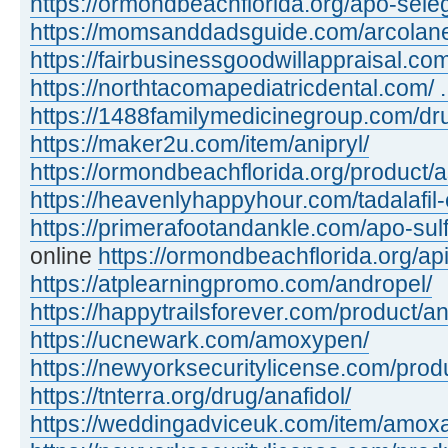
https://ormondbeachflorida.org/apo-sele
https://momsanddadsguide.com/arcolan
https://fairbusinessgoodwillappraisal.co
https://northtacomapediatricdental.com/ 
https://1488familymedicinegroup.com/dru
https://maker2u.com/item/anipryl/
https://ormondbeachflorida.org/product/a
https://heavenlyhappyhour.com/tadalafil-
https://primerafootandankle.com/apo-sulf
online
https://ormondbeachflorida.org/api
https://atplearningpromo.com/andropel/
https://happytrailsforever.com/product/an
https://ucnewark.com/amoxypen/
https://newyorksecuritylicense.com/produ
https://tnterra.org/drug/anafidol/
https://weddingadviceuk.com/item/amox