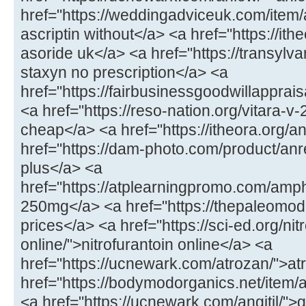
href="https://weddingadviceuk.com/item/a
ascriptin without</a> <a href="https://it
asoride uk</a> <a href="https://transylv
staxyn no prescription</a> <a
href="https://fairbusinessgoodwillapprais
<a href="https://reso-nation.org/vitara-v-
cheap</a> <a href="https://itheora.org/a
href="https://dam-photo.com/product/anr
plus</a> <a
href="https://atplearningpromo.com/amp
250mg</a> <a href="https://thepaleomod
prices</a> <a href="https://sci-ed.org/nit
online/">nitrofurantoin online</a> <a
href="https://ucnewark.com/atrozan/">a
href="https://bodymodorganics.net/item
<a href="https://ucnewark.com/angitil/">g