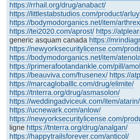
https://rrhail.org/drug/anabact/
https://littlestabstudios.com/product/arluy
https://bodymodorganics.net/item/arthrex
https://tei2020.com/aprost/
https://atpl
generic asquam canada
https://mrindiag
https://newyorksecuritylicense.com/produ
https://bodymodorganics.net/item/atenol
https://primerafootandankle.com/pill/amok
https://beauviva.com/frusenex/
https://a
https://marcagloballlc.com/drug/elimite/
https://tnterra.org/drug/asmasolon/
https://weddingadviceuk.com/item/atarin/
https://ucnewark.com/anlow/
https://newyorksecuritylicense.com/prod
ligne
https://tnterra.org/drug/analgan/
https://happytrailsforever.com/anticol/