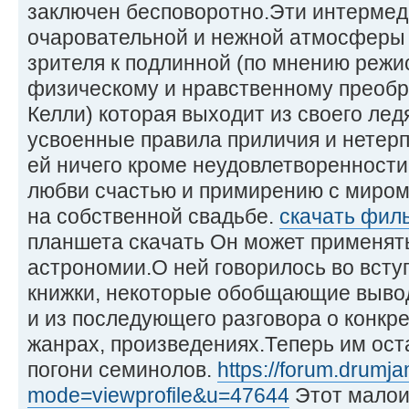
заключен бесповоротно.Эти интермед
очаровательной и нежной атмосферы 
зрителя к подлинной (по мнению режи
физическому и нравственному преобр
Келли) которая выходит из своего лед
усвоенные правила приличия и нетер
ей ничего кроме неудовлетворенности 
любви счастью и примирению с миром
на собственной свадьбе.
скачать фил
планшета скачать Он может применять
астрономии.О ней говорилось во всту
книжки, некоторые обобщающие вывод
и из последующего разговора о конкр
жанрах, произведениях.Теперь им оста
погони семинолов.
https://forum.drum
mode=viewprofile&u=47644
Этот малои