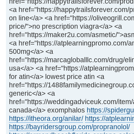
href="https://happytrailsforever.com/p
<a href="https://happytrailsforever.com/
on line</a> <a href="https://oliveogrill
price/">no prescription viagra</a> <a
href="https://maker2u.com/asmetic/">as
<a href="https://atplearningpromo.com/
500mg</a> <a
href="https://marcagloballlc.com/drug/elim
usa</a> <a href="https://atplearningpro
for atin</a> lowest price atin <a
href="https://1488familymedicinegroup.co
generic</a> <a
href="https://weddingadviceuk.com/item
canada</a> exomphalos
https://spiderg
https://itheora.org/anilar/
https://atplear
https://bayridersgroup.com/propranolol/