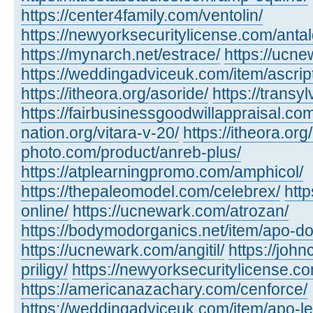
https://center4family.com/ventolin/
https://newyorksecuritylicense.com/antalg
https://mynarch.net/estrace/
https://ucn
https://weddingadviceuk.com/item/ascript
https://itheora.org/asoride/
https://transy
https://fairbusinessgoodwillappraisal.com
nation.org/vitara-v-20/
https://itheora.org/
photo.com/product/anreb-plus/
https://atplearningpromo.com/amphicol/
https://thepaleomodel.com/celebrex/
http
online/
https://ucnewark.com/atrozan/
https://bodymodorganics.net/item/apo-d
https://ucnewark.com/angitil/
https://john
priligy/
https://newyorksecuritylicense.co
https://americanazachary.com/cenforce/
https://weddingadviceuk.com/item/apo-l