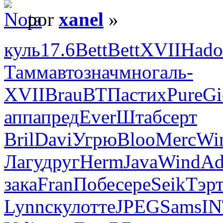
por
xanel
»
куль
17.6
Bett
Bett
XVII
Hado
Тамм
авто
знач
мног
аль-
XVII
Brau
ВТПа
стих
Pure
Gi
аппа
пред
Ever
Штаб
серт
Bril
Davi
Угрю
Bloo
Merc
Wi
Лагу
друг
Herm
Java
Wind
Ad
зака
Fran
Побе
сере
Seik
Тэр
Lynn
скул
отте
JPEG
Sams
I