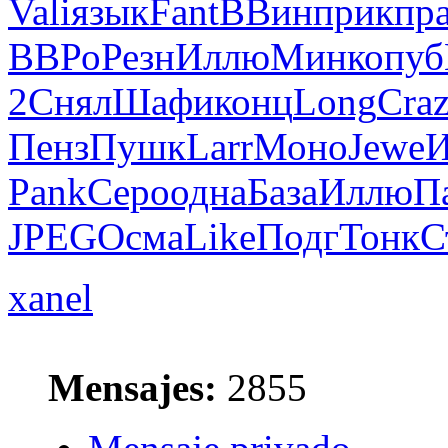
Vali
язык
Fant
ВВин
прик
пр
ВВРо
Резн
Иллю
Минк
опуб
2
Снял
Шафи
конц
Long
Cra
Пенз
Пушк
Larr
Моно
Jewe
И
Pank
Серо
одна
База
Иллю
П
JPEG
Осма
Like
Подг
Тонк
С
xanel
Mensajes:
2855