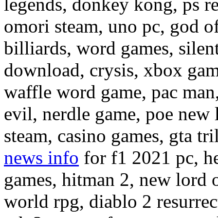
legends, donkey kong, ps r
omori steam, uno pc, god o
billiards, word games, silen
download, crysis, xbox gam
waffle word game, pac man
evil, nerdle game, poe new 
steam, casino games, gta tri
news info
for f1 2021 pc, h
games, hitman 2, new lord o
world rpg, diablo 2 resurrec