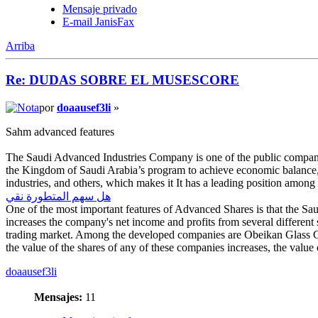
Mensaje privado
E-mail JanisFax
Arriba
Re: DUDAS SOBRE EL MUSESCORE
por
doaausef3li
»
Sahm advanced features
The Saudi Advanced Industries Company is one of the public companies
the Kingdom of Saudi Arabia’s program to achieve economic balance, i
industries, and others, which makes it It has a leading position amon
هل سهم المتطورة نقي
One of the most important features of Advanced Shares is that the S
increases the company's net income and profits from several different
trading market. Among the developed companies are Obeikan Glass C
the value of the shares of any of these companies increases, the value 
doaausef3li
Mensajes:
11