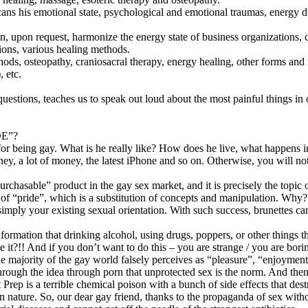
cans his emotional state, psychological and emotional traumas, energy di
an, upon request, harmonize the energy state of business organizations, co
tions, various healing methods.
ds, osteopathy, craniosacral therapy, energy healing, other forms and 
, etc.
uestions, teaches us to speak out loud about the most painful things in or
DE”?
g gay. What is he really like? How does he live, what happens in his
ney, a lot of money, the latest iPhone and so on. Otherwise, you will n
purchasable” product in the gay sex market, and it is precisely the topic
uce of “pride”, which is a substitution of concepts and manipulation. Wh
t simply your existing sexual orientation. With such success, brunettes c
formation that drinking alcohol, using drugs, poppers, or other things th
e it?!! And if you don’t want to do this – you are strange / you are bor
he majority of the gay world falsely perceives as “pleasure”, “enjoyment
through the idea through porn that unprotected sex is the norm. And then 
rep is a terrible chemical poison with a bunch of side effects that des
nature. So, our dear gay friend, thanks to the propaganda of sex with