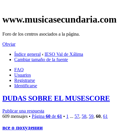
www.musicasecundaria.com
Foro de los centros asociados a la página.
Obviar
Índice general
‹
IESO Val de Xálima
Cambiar tamaño de la fuente
FAQ
Usuarios
Registrarse
Identificarse
DUDAS SOBRE EL MUSESCORE
Publicar una respuesta
609 mensajes •
Página
60
de
61
•
1
...
57
,
58
,
59
,
60
,
61
все о похудении