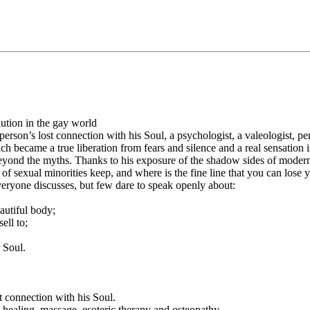
ution in the gay world
person’s lost connection with his Soul, a psychologist, a valeologist, pe
h became a true liberation from fears and silence and a real sensation i
 beyond the myths. Thanks to his exposure of the shadow sides of mode
of sexual minorities keep, and where is the fine line that you can lose y
everyone discusses, but few dare to speak openly about:
eautiful body;
ell to;
 Soul.
st connection with his Soul.
, healing, massage, esoteric therapy and osteopathy.