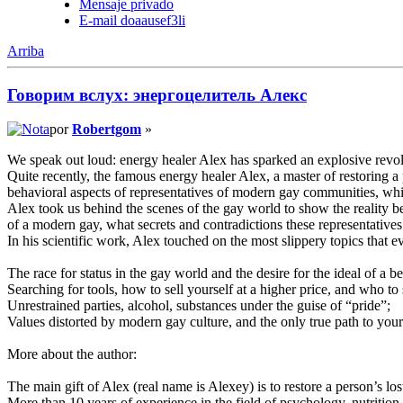
Mensaje privado
E-mail doaausef3li
Arriba
Говорим вслух: энергоцелитель Алекс
por
Robertgom
»
We speak out loud: energy healer Alex has sparked an explosive revol
Quite recently, the famous energy healer Alex, a master of restoring a 
behavioral aspects of representatives of modern gay communities, whic
Alex took us behind the scenes of the gay world to show the reality
of a modern gay, what secrets and contradictions these representatives 
In his scientific work, Alex touched on the most slippery topics that 
The race for status in the gay world and the desire for the ideal of a b
Searching for tools, how to sell yourself at a higher price, and who to s
Unrestrained parties, alcohol, substances under the guise of “pride”;
Values distorted by modern gay culture, and the only true path to your
More about the author:
The main gift of Alex (real name is Alexey) is to restore a person’s lo
More than 10 years of experience in the field of psychology, nutrition