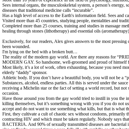
Sees internal organs, the musculoskeletal system, a person’s energy, s
diseases that traditional medicine calls “incurable”.
Has a high level of access to the Earth's information field. Sees and c
Visited more than 45 countries, studying people, mentalities and tradi
Completed more than 25 courses, training and studies in massage metho
healing through stones (lithotherapy) and essential oils (aromatherapy)
Exclusively, for our readers, Alex gives answers to the most pressing q
been wounded.
I'm lying on the bed with a broken butt…
The reality of the modern gay world. Are there any reasons for “PRI
MODERN GAY. So handsome, well-groomed and proud of himself for bein
Most likely, it’s a lot of work, often exhausting, because you need mo
elderly “daddy” sponsor.
Athletic body. If you don’t have a beautiful body, you will not be a “
Substances, alcohol, endless parties. All this is served under the sa
receiving a Michelin star or the fact of setting a world record, but no
occasion.
Have those around you from the gay world tried to instill in you the in
killing themselves, but it’s something wrong with you if you do not us
accept and do not want to use something what kills, but that is what t
First, they cultivate a cult of chaotic sex without condoms, primarily 
contracting HIV and which must be taken regularly. Nobody says that P
BACTERIA. And 90% of sexually transmitted diseases are bacterial in 