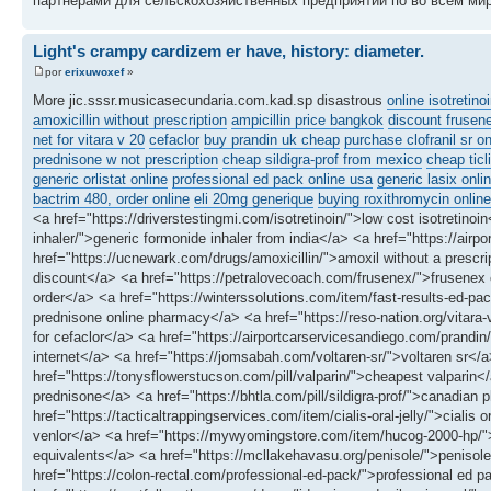
партнерами для сельскохозяйственных предприятий по во всем мир
Light's crampy cardizem er have, history: diameter.
por
erixuwoxef
»
More jic.sssr.musicasecundaria.com.kad.sp disastrous
online isotretino
amoxicillin without prescription
ampicillin price bangkok
discount frusen
net for vitara v 20
cefaclor
buy prandin uk cheap
purchase clofranil sr on
prednisone w not prescription
cheap sildigra-prof from mexico
cheap ticl
generic orlistat online
professional ed pack online usa
generic lasix onli
bactrim 480, order online
eli 20mg generique
buying roxithromycin online
<a href="https://driverstestingmi.com/isotretinoin/">low cost isotretinoi
inhaler/">generic formonide inhaler from india</a> <a href="https://airp
href="https://ucnewark.com/drugs/amoxicillin/">amoxil without a prescr
discount</a> <a href="https://petralovecoach.com/frusenex/">frusenex 
order</a> <a href="https://winterssolutions.com/item/fast-results-ed-pac
prednisone online pharmacy</a> <a href="https://reso-nation.org/vitara-
for cefaclor</a> <a href="https://airportcarservicesandiego.com/prandin/
internet</a> <a href="https://jomsabah.com/voltaren-sr/">voltaren sr</
href="https://tonysflowerstucson.com/pill/valparin/">cheapest valparin<
prednisone</a> <a href="https://bhtla.com/pill/sildigra-prof/">canadian 
href="https://tacticaltrappingservices.com/item/cialis-oral-jelly/">ciali
venlor</a> <a href="https://mywyomingstore.com/item/hucog-2000-hp/"
equivalents</a> <a href="https://mcllakehavasu.org/penisole/">penisole</
href="https://colon-rectal.com/professional-ed-pack/">professional ed p