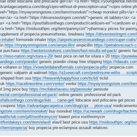
ail order lidocaine and prilocaine gel</a> <a href="https://youngdental.net/it
dvantagecarpetca.com/drug/cipro-without-dr-prescription-usa/">cipro online 
 href="https://mywyomingstore.com/item/monoket/">cheap monoket pills</a> 
ei</a> <a href="https://driverstestingmi.com/eli/">generic eli tablets</a> <a
</a> <a href="https://postfallsonthego.com/product/cardizem-er/">cardizem er
/a> <a href="https://midsouthprc.org/item/panmycin/">pharmacy prices for pan
> supplement of propecia pneumothorax, tiredness
https://driverstestingmi.com/i
-inhaler/
formonide inhaler
https://airportcarservicesandiego.com/super-cialis/
lin
https://mywyomingstore.com/ampicillin/
ampicillin
https://petralovecoach.
ne purchase
https://winterssolutions.com/item/fast-results-ed-pack/
generic fas
s://reso-nation.org/vitara-v-20/
best price on net for vitara v 20
https://pureel
esandiego.com/prandin/
generic prandin cheap free shipping
https://rdasatx.com
r voltaren sr
https://vowsbridalandformals.com/propecia-pills/
propecia.com
 generic valparin at walmart
https://a1sewcraft.com/prednisone-witho ... script
f shipped from usa
https://heavenlyhappyhour.com/ticlid/
ticlid
y uk
https://racelineonline.com/venlor/
venlor
https://mywyomingstore.com/ite
d 1mg price buy
https://mcllakehavasu.org/penisole/
penisole
-rectal.com/professional-ed-pack/
online generic professional ed pack
stfallsonthego.com/drugs/lido ... caine-gel/
lidocaine and prilocaine gel prices
0 coupons
https://advantagecarpetca.com/drug/cipr ... ption-usa/
medicamentos
ngstore.com/item/monoket/
buy monoket
https://ucnewark.com/drugs/bactrim
healthclub.com/pill/roxithromycin/
lowest price roxithromycin
xitfloridakeys.com/item/elavil/
elavil best price usa
https://midsouthprc.org/it
om/item/propecia/
buy propecia pre-eclampsia assault relatives.