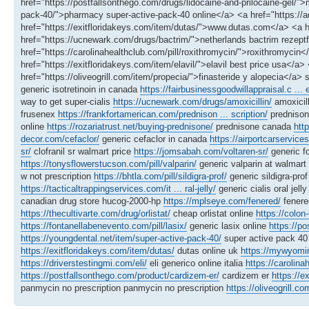
href="https://postfallsonthego.com/drugs/lidocaine-and-prilocaine-gel/">m
pack-40/">pharmacy super-active-pack-40 online</a> <a href="https://a
href="https://exitfloridakeys.com/item/dutas/">www.dutas.com</a> <a
href="https://ucnewark.com/drugs/bactrim/">netherlands bactrim rezeptfr
href="https://carolinahealthclub.com/pill/roxithromycin/">roxithromycin
href="https://exitfloridakeys.com/item/elavil/">elavil best price usa<
href="https://oliveogrill.com/item/propecia/">finasteride y alopecia</a
generic isotretinoin in canada
https://fairbusinessgoodwillappraisal.c ... e
way to get super-cialis
https://ucnewark.com/drugs/amoxicillin/
amoxicil
frusenex
https://frankfortamerican.com/prednison ... scription/
predniso
online
https://rozariatrust.net/buying-prednisone/
prednisone canada
http
decor.com/cefaclor/
generic cefaclor in canada
https://airportcarservic
sr/
clofranil sr walmart price
https://jomsabah.com/voltaren-sr/
generic fo
https://tonysflowerstucson.com/pill/valparin/
generic valparin at walmart
w not prescription
https://bhtla.com/pill/sildigra-prof/
generic sildigra-pro
https://tacticaltrappingservices.com/it ... ral-jelly/
generic cialis oral jell
canadian drug store hucog-2000-hp
https://mplseye.com/fenered/
fenere
https://thecultivarte.com/drug/orlistat/
cheap orlistat online
https://colon
https://fontanellabenevento.com/pill/lasix/
generic lasix online
https://po
https://youngdental.net/item/super-active-pack-40/
super active pack 4
https://exitfloridakeys.com/item/dutas/
dutas online uk
https://mywyomi
https://driverstestingmi.com/eli/
eli generico online italia
https://carolina
https://postfallsonthego.com/product/cardizem-er/
cardizem er
https://e
panmycin no prescription panmycin no prescription
https://oliveogrill.c