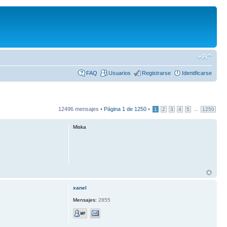
FAQ
Usuarios
Registrarse
Identificarse
12496 mensajes •
Página
1
de
1250
•
...
1
2
3
4
5
1250
Miska
xanel
Mensajes:
2855