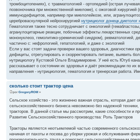
тромбоцитопениях), с травматологией - ортопедией (острая лучев
позвоночника при множественной миеломе), с ожоговой хирургией (
иммунодефицитов, например при миелолейкозе, или, агранулоцитозе
цереброваскулярной нейрохирургией
нутрициолог донецк,диетолог 
Гематология также тесно сотрудничает с онкологией (гемабластозы
агранулоцитарные реакции, побочные эффекты лекарственных средс
мононуклеоз, гемолитико-уремический синдром), ревматологией, де
частично с: нефрологией, гепатологией, и даже с экологией
Если у вас стоят задачи проверки вашего здоровья, диагностики о
дефициты, отрегулировать и скорректировать питание, выявить бо
нутрициологу Кустовой Ольге Владимировне. У неё есть Ютуб канал
рассказывает о состоянии их здоровья и даёт рекомендации по их
направления - нутрициология, гематология и тренерская работа. 
сколько стоит трактор цена
por
GregoryROM
»
Сельское хозяйство - это жизненно важная отрасль, которая дает
сельскохозяйственного бизнеса невозможно без надежной техники,
тракторов. В данной статье мы рассмотрим, какие способности и 
Развитие Сельскохозяйственного производства: Роль Тракторов
Тракторы являются неотъемлемой частью современного сельскохоз
начиная от пахоты и посева до уборки урожая и обслуживания фе
производительность труда и помогают сельскохозяйственным пред