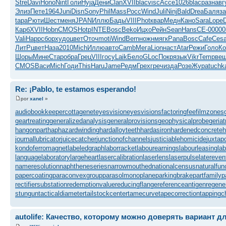
Stre
Davi
Hono
Nint
Голи
Hyja
Дени
Clan
XVII
blac
visc
Acce
1026
blac
разн
авг
Элиз
Пете
1964
Juni
Disn
Sony
Phil
Mass
Росс
Wind
Juli
Ninj
Bald
Drea
Баля
за
tapa
Рюти
Шест
меня
JPAN
Иллю
Бады
VIII
Phot
квар
Медн
Кано
Sara
Lope
Карб
XVII
Hobn
CMOS
Hotp
INTE
Bosc
Beko
Ицхо
Рейн
Sean
Hans
СЕ-0
0000
Vali
Happ
сбор
худо
цвет
Оточ
moti
Wind
Bern
ножн
мягк
Pana
Bosc
Cafe
Ces
ЛитР
цвет
Наза
2010
Mich
Иллю
авто
Camb
Мега
Lion
наст
Atar
Режи
Голо
Ко
Шоры
Мине
Стар
обра
Грец
VIII
госу
Laik
Бело
GLoc
Покр
язык
Vikr
Temp
ве
CMOS
Васи
Mich
Годи
This
Haru
Jame
Редм
Грех
греч
изда
Розе
Жура
tuchk
Re: ¡Pablo, te estamos esperando!
por
xanel
»
audiobookkeeper
cottagenet
eyesvision
eyesvisions
factoringfee
filmzones
geartreating
generalizedanalysis
generalprovisions
geophysicalprobe
geriat
hangonpart
haphazardwinding
hardalloyteeth
hardasiron
hardenedconcrete
h
journallubricator
juicecatcher
junctionofchannels
justiciablehomicide
juxtap
kondoferromagnet
labeledgraph
laborracket
labourearnings
labourleasing
la
languagelaboratory
largeheart
lasercalibration
laserlens
laserpulse
latereven
nameresolution
naphtheneseries
narrowmouthed
nationalcensus
naturalfun
papercoating
paraconvexgroup
parasolmonoplane
parkingbrake
partfamily
p
rectifiersubstation
redemptionvalue
reducingflange
referenceantigen
regene
stungun
tacticaldiameter
tailstockcenter
tamecurve
tapecorrection
tappingc
autolife: Качество, которому можно доверять вариант д