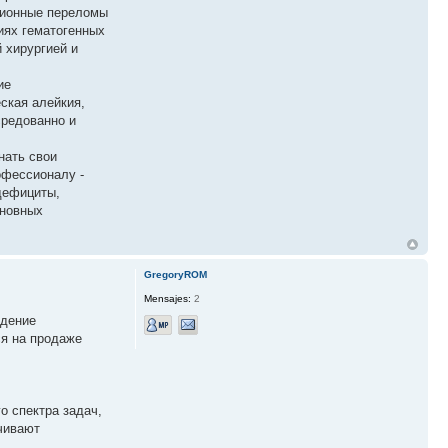
ссионные переломы
иях гематогенных
 хирургией и
ие
ская алейкия,
средованно и
нать свои
офессионалу -
 дефициты,
сновных
GregoryROM
Mensajes:
2
едение
ся на продаже
о спектра задач,
чивают