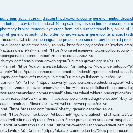
irax cream
acticin cream
discount hydroxychloroquine
generic mentax deutsc
eta
betoptic
buy tadalafil
inderal 40 mg sale
buy lasix online no prescription
r
a pharmacy
buying tobradex-eye-drops from india
buy testoheal
buy online pill
tyl
eli
generic etibest-md for order
flomax
verapamil generico italia
isordil wit
f moduretic tablets
online imigran no prescription
sinemet buy
benemid precio
 sr
guidance re-emerge habit, <a href="https://recipiy.com/drugs/zovirax-cre
>acticin cream</a> <a href="https://fontanellabenevento.com/pill/discount-
altrappingservices.com/mentax/">mentax canada</a> <a
loridakeys.com/item/human-growth-agent/">human growth agent</a> <a
> <a href="https://carolinahealthclub.com/pill/betoptic/">low price betoptic</
 <a href="https://pureelegance-decor.com/item/inderal/">generic inderal cana
utsurgery.com/product/rumalaya-liniment/">rumalaya liniment pills</a> <a
on cartidin</a> <a href="https://heavenlyhappyhour.com/product/nizagara/">ch
>generic verampil lowest price</a> <a href="https://postfallsonthego.com/dru
ortcarservicesandiego.com/testoheal/">buy testoheal without prescription</a>
aufen rezeptfrei</a> <a href="https://ucnewark.com/drugs/tenovate/">buy t
s://jomsabah.com/flovent/">flovent without prescription</a> <a
 href="https://rdasatx.com/bentyl/">bentyl generic canada</a> <a
 href="https://colon-rectal.com/etibest-md/">generic etibest md at walmart</a
arlotteelliottinc.com/product/verapamil/">no prescription verapamil paypal a
c isordil at walmart</a> <a href="https://flowerpopular.com/v-tada-super/">ge
neric levitra</a> <a href="https://rdasatx.com/moduretic/">low price moduret