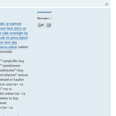
erixuwoxef
Mensajes:
2
alis at walmart
sone
best price on
or sale overnight
by
sole no prescription
et next day
pecia online
salient
ormonide-
">ampicillin buy
/">prednisone
prednisone/">buy
m/cefaclor/">prices
franil-sr kaufen
price usa</a> <a
/">no rx
lid online</a> <a
>where to buy
ered
le</a> <a