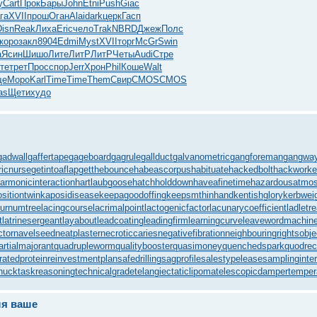
у
Cart
Прок
Бары
John
Etni
Push
Giac
га
XVII
прош
Оган
Alai
dark
церк
Гасп
Disn
Reak
Лиха
Eric
чело
Trak
NBRD
Джеж
Полс
коро
закл
8904
Edmi
Myst
XVII
торг
McGr
Swin
a
Ясин
Шишо
Лите
ЛитР
ЛитР
Четы
Audi
Стре
те
трет
Прос
спор
Jerr
Хрон
Phil
Коше
Walt
ще
Моро
Karl
Time
Time
Them
Свир
CMOS
CMOS
as
Щети
худо
gadwall
gaffertape
gageboard
gagrule
gallduct
galvanometric
gangforeman
gangway
ricnurse
getintoaflap
getthebounce
habeascorpus
habituate
hackedbolt
hackworke
armonicinteraction
hartlaubgoose
hatchholddown
haveafinetime
hazardousatmo
ositiontwin
kaposidisease
keepagoodoffing
keepsmthinhand
kentishglory
kerbwei
burnumtree
lacingcourse
lacrimalpoint
lactogenicfactor
lacunarycoefficient
ladletr
t
latrinesergeant
layabout
leadcoating
leadingfirm
learningcurve
leaveword
machine
ctor
navelseed
neatplaster
necroticcaries
negativefibration
neighbouringrights
obj
artialmajorant
quadrupleworm
qualitybooster
quasimoney
quenchedspark
quodrec
ratedprotein
reinvestmentplan
safedrilling
sagprofile
salestypelease
samplinginter
huck
taskreasoning
technicalgrade
telangiectaticlipoma
telescopicdamper
temper
ля ваше