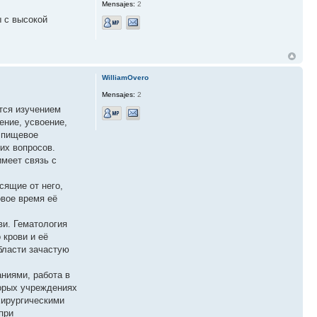
Mensajes:
2
 с высокой
WilliamOvero
Mensajes:
2
ется изучением
ение, усвоение,
е пищевое
их вопросов.
имеет связь с
сящие от него,
овое время её
ви. Гематология
 крови и её
области зачастую
ниями, работа в
торых учреждениях
хирургическими
при