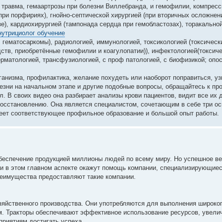
ая травма, гемаартрозы при болезни Виллебранда, и гемофилии, компре
при порфириях), гнойно-септической хирургией (при вторичных осложнен
), кардиохирургией (тампонада сердца при гемобластозах), торакальной
нутрициолог обучение
, гематосаркомы), радиологией, иммунологией, токсикологией (токсическ
тв, приобретённые гемофилии и коагулопатии)), инфектологией(токсиче
рматологией, трансфузиологией, с проф патологией, с биофизикой; опо
рганизма, профилактика, желание похудеть или наоборот поправиться, уз
лезни на начальном этапе и другие подобные вопросы, обращайтесь к пр
. В своих видео она разбирает анализы крови пациентов, видит все их
 восстановлению. Она является специалистом, сочетающим в себе три о
Имеет соответствующее профильное образование и большой опыт работы.
 обеспечение продукцией миллионы людей по всему миру. Но успешное в
 и в этом главном аспекте окажут помощь компании, специализирующие
преимущества предоставляют такие компании.
яйственного производства. Они употребляются для выполнения широког
рм. Тракторы обеспечивают эффективное использование ресурсов, увели
приятиям достигать успеха.