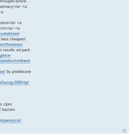
em/super-active-
pharmacy</a> <a
<a
 price</a> <a
mycin</a> <a
sotretinoin/
best cheapest
com/frusenex/
t results ed pack
egance-
/product/clofranil-
ion/
by prednisone
m/hucog-2000-hp/
 cipro
/
bactrim
em/panmycin/