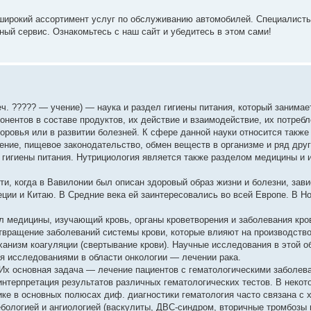
широкий ассортимент услуг по обслуживанию автомобилей. Специалисты
ый сервис. Ознакомьтесь с наш сайт и убедитесь в этом сами!
греч. ????? — учение) — наука и раздел гигиены питания, который занима
онентов в составе продуктов, их действие и взаимодействие, их потребл
оровья или в развитии болезней. К сфере данной науки относится такж
нение, пищевое законодательство, обмен веществ в организме и ряд друг
 гигиены питания. Нутрициология является также разделом медицины и 
, когда в Вавилонии был описан здоровый образ жизни и болезни, зави
еции и Китаю. В Средние века ей заинтересовались во всей Европе. В Н
дел медицины, изучающий кровь, органы кроветворения и заболевания кро
отвращение заболеваний системы крови, которые влияют на производство
еханизм коагуляции (свертывание крови). Научные исследования в этой 
я исследованиями в области онкологии — лечении рака.
Их основная задача — лечение пациентов с гематологическими заболева
 интерпретация результатов различных гематологических тестов. В неко
ике в основных полюсах диф. диагностики гематология часто связана с 
бологией и ангиологией (васкулиты, ДВС-синдром, вторичные тромбозы 