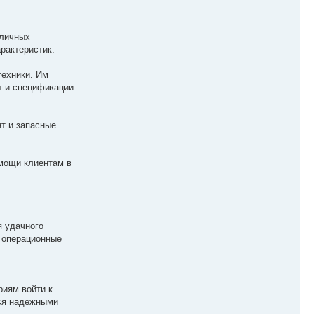
зличных
рактеристик.
техники. Им
т и спецификации
т и запасные
мощи клиентам в
я удачного
ь операционные
риям войти к
тся надежными