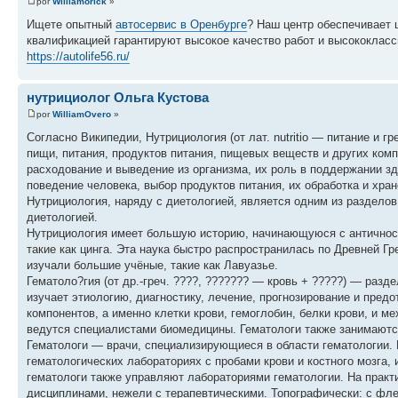
por
Williamorick
»
Ищете опытный
автосервис в Оренбурге
? Наш центр обеспечивает 
квалификацией гарантируют высокое качество работ и высококлассн
https://autolife56.ru/
нутрициолог Ольга Кустова
por
WilliamOvero
»
Согласно Википедии, Нутрициология (от лат. nutritio — питание и 
пищи, питания, продуктов питания, пищевых веществ и других комп
расходование и выведение из организма, их роль в поддержании зд
поведение человека, выбор продуктов питания, их обработка и хра
Нутрициология, наряду с диетологией, является одним из разделов
диетологией.
Нутрициология имеет большую историю, начинающуюся с античности
такие как цинга. Эта наука быстро распространилась по Древней Гр
изучали большие учёные, такие как Лавуазье.
Гематоло?гия (от др.-греч. ????, ??????? — кровь + ?????) — раз
изучает этиологию, диагностику, лечение, прогнозирование и пред
компонентов, а именно клетки крови, гемоглобин, белки крови, и м
ведутся специалистами биомедицины. Гематологи также занимаютс
Гематологи — врачи, специализирующиеся в области гематологии. 
гематологических лабораториях с пробами крови и костного мозга,
гематологи также управляют лабораториями гематологии. На практ
дисциплинами, нежели с терапевтическими. Топографически: с фле