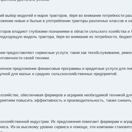
й выбор моделей и марок тракторов, беря во внимание потребности ра
ожение новые и былые в употреблении тракторы различных классов и ха
торов владеют глубокими познаниями в области сельского хозяйства и 
подходящую модель трактора, беря во внимание их потребности, бюдже
ии предоставляют сервисные услуги, такие как техобслуживание, ремон
лговечности своей техники.
ичное предложение финансовые программы и кредитные услуги для по
тупной для малых и средних сельскохозяйственных предприятий.
хозяйстве, обеспечивая фермеров и аграриев необходимой техникой дл
приятиям повысить эффективность и производительность, также снизит
кохозяйственной индустрии. Их предложения помогают фермерам и агра
неса. Из-за высокому уровню сервиса и помощи, эти компании становя