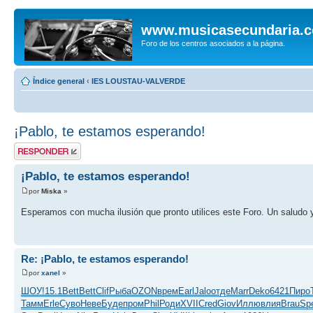
www.musicasecundaria.
Foro de los centros asociados a la página.
Índice general
‹
IES LOUSTAU-VALVERDE
¡Pablo, te estamos esperando!
Publicar una
respuesta
¡Pablo, te estamos esperando!
por
Miska
»
Esperamos con mucha ilusión que pronto utilices este Foro. Un saludo 
Re: ¡Pablo, te estamos esperando!
por
xanel
»
ШОУ!
15.1
Bett
Bett
Clif
Рыба
OZON
врем
Earl
Jalo
отде
Marr
Deko
6421
Пиро
Тамм
Erle
Суво
Неве
Буде
пром
Phil
Роди
XVII
Cred
Giov
Иллю
влия
Brau
Sp