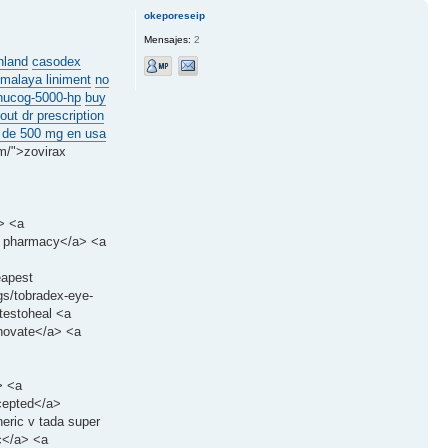
okeporeseip
Mensajes:
2
hland
casodex
umalaya liniment
no
 hucog-5000-hp
buy
hout dr prescription
 de 500 mg en usa
am/">zovirax
a> <a
da pharmacy</a> <a
eapest
gs/tobradex-eye-
 testoheal <a
enovate</a> <a
> <a
ccepted</a>
neric v tada super
ic</a> <a