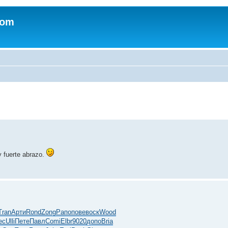
com
y fuerte abrazo.
Tran
Арти
Rond
Zong
Рапо
пове
воск
Wood
ec
Ulli
Пете
Павл
Comi
Elbr
9020
допо
Bria