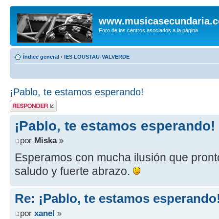
www.musicasecundaria.
Foro de los centros asociados a la página.
Índice general
‹
IES LOUSTAU-VALVERDE
¡Pablo, te estamos esperando!
Publicar una
respuesta
¡Pablo, te estamos esperando!
por
Miska
»
Esperamos con mucha ilusión que pronto 
saludo y fuerte abrazo.
Re: ¡Pablo, te estamos esperando
por
xanel
»