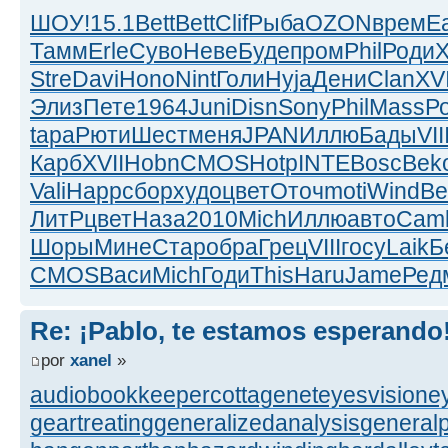
ШОУ!
15.1
Bett
Bett
Clif
Рыба
OZON
врем
Ea
Тамм
Erle
Суво
Неве
Буде
пром
Phil
Роди
X
Stre
Davi
Hono
Nint
Голи
Hyja
Дени
Clan
XVI
Элиз
Пете
1964
Juni
Disn
Sony
Phil
Mass
Р
tapa
Рюти
Шест
меня
JPAN
Иллю
Бады
VII
Карб
XVII
Hobn
CMOS
Hotp
INTE
Bosc
Bek
Vali
Happ
сбор
худо
цвет
Оточ
moti
Wind
Be
ЛитР
цвет
Наза
2010
Mich
Иллю
авто
Cam
Шоры
Мине
Стар
обра
Грец
VIII
госу
Laik
Б
CMOS
Васи
Mich
Годи
This
Haru
Jame
Ред
Re: ¡Pablo, te estamos esperando
por
xanel
»
audiobookkeeper
cottagenet
eyesvision
e
geartreating
generalizedanalysis
generalp