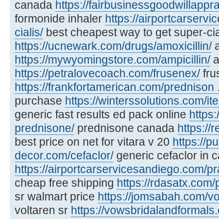
canada
https://fairbusinessgoodwillapprai
formonide inhaler
https://airportcarserv
cialis/
best cheapest way to get super-cia
https://ucnewark.com/drugs/amoxicillin/
a
https://mywyomingstore.com/ampicillin/
a
https://petralovecoach.com/frusenex/
fru
https://frankfortamerican.com/prednison ..
purchase
https://winterssolutions.com/it
generic fast results ed pack online
https:
prednisone/
prednisone canada
https://
best price on net for vitara v 20
https://p
decor.com/cefaclor/
generic cefaclor in 
https://airportcarservicesandiego.com/pr
cheap free shipping
https://rdasatx.com/p
sr walmart price
https://jomsabah.com/vo
voltaren sr
https://vowsbridalandformals.