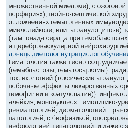
множественной миеломе), с ожоговой 
порфириях), гнойно-септической хиру
осложнениях гематогенных иммуноде
миелолейкозе, или, агранулоцитозе), 
(тампонада сердца при гемобластозах
и цереброваскулярной нейрохирурги
донецк,диетолог нутрициолог обучени
Гематология также тесно сотрудничае
(гемабластозы, гематосаркомы), ради
токсикологией (токсические агрануло
побочные эффекты лекарственных ср
гемофилии и коагулопатии)), инфекто
алейкия, мононуклеоз, гемолитико-ур
ревматологией, дерматологией, транс
патологией, с биофизикой; опосредова
нефрологией, гепатологией, и даже с 