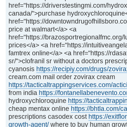
href="https://driverstestingmi.com/hydro
canada/">purchase hydroxychloroquine
href="https://downtowndrugofhillsboro.c
price at walmart</a> <a
href="https://brazosportregionalfmc.org/
prices</a> <a href="https://intuitiveange
famtrex online</a> <a href="https://rdasa
sr/">clofranil sr without a doctors prescr
cyanosis
https://recipiy.com/drugs/zovir
cream.com mail order zovirax cream
https://tacticaltrappingservices.com/acti
from india
https://fontanellabenevento.com/
hydroxychloroquine
https://tacticaltrap
cheap mentax online
https://bhtla.com/c
prescriptions casodex cost
https://exitf
growth-agent/
where to buy human growt