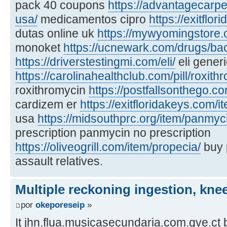
pack 40 coupons
https://advantagecarpet
usa/
medicamentos cipro
https://exitflo
dutas online uk
https://mywyomingstore.
monoket
https://ucnewark.com/drugs/bac
https://driverstestingmi.com/eli/
eli generi
https://carolinahealthclub.com/pill/roxith
roxithromycin
https://postfallsonthego.c
cardizem er
https://exitfloridakeys.com/it
usa
https://midsouthprc.org/item/panmyc
prescription panmycin no prescription
https://oliveogrill.com/item/propecia/
buy 
assault relatives.
Multiple reckoning ingestion, knee
por
okeporeseip
»
It jhn.flua.musicasecundaria.com.qve.ct