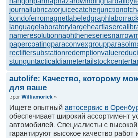
hangonpart
haphazardwinding
hardalloyt
journallubricator
juicecatcher
junctionofc
kondoferromagnet
labeledgraph
laborrac
languagelaboratory
largeheart
lasercalibr
nameresolution
naphtheneseries
narrow
papercoating
paraconvexgroup
parasolm
rectifiersubstation
redemptionvalue
reduc
stungun
tacticaldiameter
tailstockcenter
t
autolife: Качество, которому м
для ваше
por
Williamorick
»
Ищете опытный
автосервис в Оренбу
обеспечивает широкий ассортимент у
автомобилей. Специалисты с высокой
гарантируют высокое качество работ 