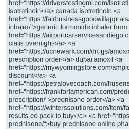
href="https://driverstestingmi.com/isotret
isotretinoin</a> canada isotretinoin <a
href="https://fairbusinessgoodwillapprai
inhaler/">generic formonide inhaler from
href="https://airportcarservicesandiego.
cialis overnight</a> <a
href="https://ucnewark.com/drugs/amoxici
prescription order</a> dubai amoxil <a
href="https://mywyomingstore.com/ampicil
discount</a> <a
href="https://petralovecoach.com/fruse
href="https://frankfortamerican.com/pre
prescription/">prednisone order</a> <a
href="https://winterssolutions.com/item/f
results ed pack to buy</a> <a href="https:
prednisone/">buy prednisone online ph