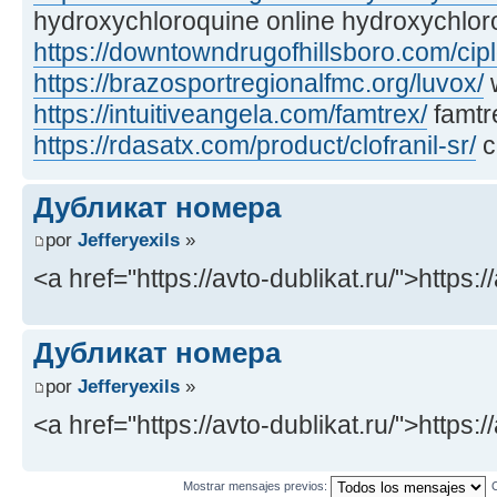
hydroxychloroquine online hydroxychlor
https://downtowndrugofhillsboro.com/cip
https://brazosportregionalfmc.org/luvox/
w
https://intuitiveangela.com/famtrex/
famtr
https://rdasatx.com/product/clofranil-sr/
cl
Дубликат номера
por
Jefferyexils
»
<a href="https://avto-dublikat.ru/">https:/
Дубликат номера
por
Jefferyexils
»
<a href="https://avto-dublikat.ru/">https:/
Mostrar mensajes previos: