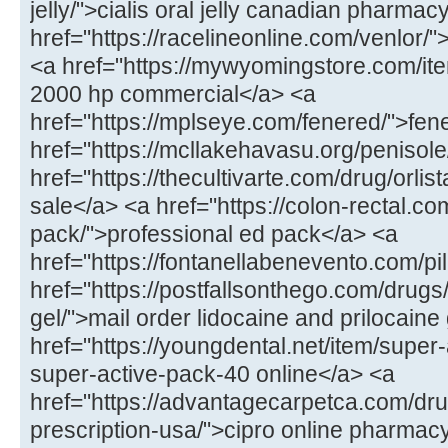
jelly/">cialis oral jelly canadian pharmac
href="https://racelineonline.com/venlor/
<a href="https://mywyomingstore.com/i
2000 hp commercial</a> <a
href="https://mplseye.com/fenered/">fen
href="https://mcllakehavasu.org/penisol
href="https://thecultivarte.com/drug/orlist
sale</a> <a href="https://colon-rectal.co
pack/">professional ed pack</a> <a
href="https://fontanellabenevento.com/pill
href="https://postfallsonthego.com/drugs
gel/">mail order lidocaine and prilocaine
href="https://youngdental.net/item/supe
super-active-pack-40 online</a> <a
href="https://advantagecarpetca.com/drug
prescription-usa/">cipro online pharmac