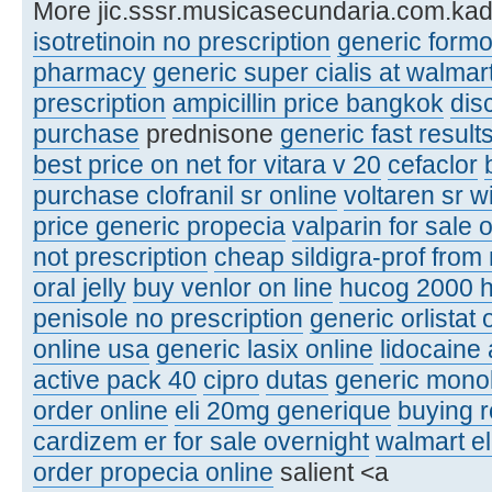
More jic.sssr.musicasecundaria.com.kad
isotretinoin no prescription
generic formo
pharmacy
generic super cialis at walmar
prescription
ampicillin price bangkok
dis
purchase
prednisone
generic fast result
best price on net for vitara v 20
cefaclor
purchase clofranil sr online
voltaren sr w
price generic propecia
valparin for sale 
not prescription
cheap sildigra-prof from
oral jelly
buy venlor on line
hucog 2000 h
penisole no prescription
generic orlistat 
online usa
generic lasix online
lidocaine 
active pack 40
cipro
dutas
generic mono
order online
eli 20mg generique
buying r
cardizem er for sale overnight
walmart el
order propecia online
salient <a