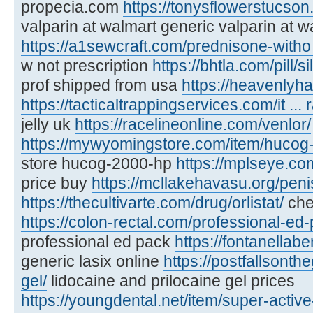
propecia.com
https://tonysflowerstucson.
valparin at walmart generic valparin at w
https://a1sewcraft.com/prednisone-witho .
w not prescription
https://bhtla.com/pill/si
prof shipped from usa
https://heavenlyha
https://tacticaltrappingservices.com/it ... ra
jelly uk
https://racelineonline.com/venlor/
https://mywyomingstore.com/item/hucog
store hucog-2000-hp
https://mplseye.co
price buy
https://mcllakehavasu.org/peni
https://thecultivarte.com/drug/orlistat/
chea
https://colon-rectal.com/professional-ed
professional ed pack
https://fontanellabe
generic lasix online
https://postfallsonth
gel/
lidocaine and prilocaine gel prices
https://youngdental.net/item/super-activ