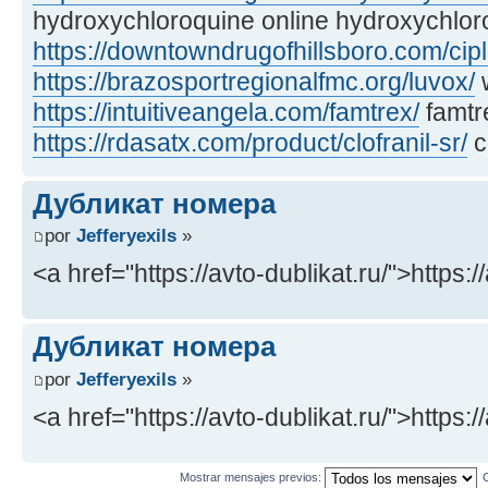
hydroxychloroquine online hydroxychlor
https://downtowndrugofhillsboro.com/cip
https://brazosportregionalfmc.org/luvox/
w
https://intuitiveangela.com/famtrex/
famtr
https://rdasatx.com/product/clofranil-sr/
cl
Дубликат номера
por
Jefferyexils
»
<a href="https://avto-dublikat.ru/">https:/
Дубликат номера
por
Jefferyexils
»
<a href="https://avto-dublikat.ru/">https:/
Mostrar mensajes previos: