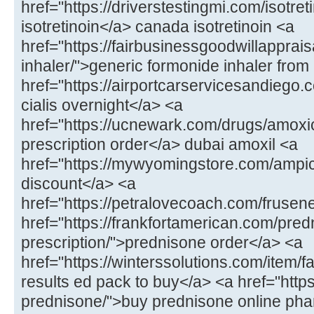
href="https://driverstestingmi.com/isotret
isotretinoin</a> canada isotretinoin <a
href="https://fairbusinessgoodwillapprai
inhaler/">generic formonide inhaler from
href="https://airportcarservicesandiego.
cialis overnight</a> <a
href="https://ucnewark.com/drugs/amoxici
prescription order</a> dubai amoxil <a
href="https://mywyomingstore.com/ampicil
discount</a> <a
href="https://petralovecoach.com/fruse
href="https://frankfortamerican.com/pre
prescription/">prednisone order</a> <a
href="https://winterssolutions.com/item/f
results ed pack to buy</a> <a href="https:
prednisone/">buy prednisone online ph