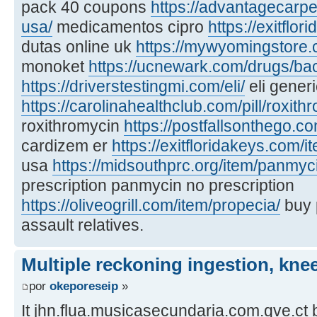
pack 40 coupons
https://advantagecarpet
usa/
medicamentos cipro
https://exitflo
dutas online uk
https://mywyomingstore.
monoket
https://ucnewark.com/drugs/bac
https://driverstestingmi.com/eli/
eli generi
https://carolinahealthclub.com/pill/roxith
roxithromycin
https://postfallsonthego.c
cardizem er
https://exitfloridakeys.com/it
usa
https://midsouthprc.org/item/panmyc
prescription panmycin no prescription
https://oliveogrill.com/item/propecia/
buy 
assault relatives.
Multiple reckoning ingestion, knee
por
okeporeseip
»
It jhn.flua.musicasecundaria.com.qve.ct