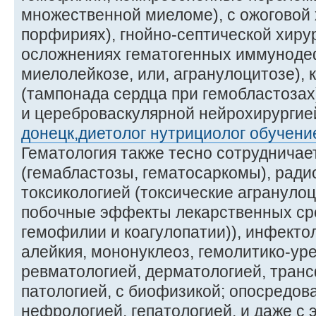
множественной миеломе), с ожоговой 
порфириях), гнойно-септической хиру
осложнениях гематогенных иммуноде
миелолейкозе, или, агранулоцитозе), 
(тампонада сердца при гемобластозах
и цереброваскулярной нейрохирурги
донецк,диетолог нутрициолог обучени
Гематология также тесно сотрудничае
(гемабластозы, гематосаркомы), ради
токсикологией (токсические агрануло
побочные эффекты лекарственных ср
гемофилии и коагулопатии)), инфекто
алейкия, мононуклеоз, гемолитико-ур
ревматологией, дерматологией, транс
патологией, с биофизикой; опосредова
нефрологией, гепатологией, и даже с 