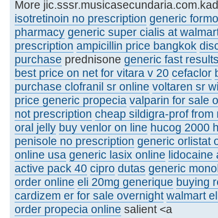
More jic.sssr.musicasecundaria.com.kad
isotretinoin no prescription
generic formo
pharmacy
generic super cialis at walmar
prescription
ampicillin price bangkok
dis
purchase
prednisone
generic fast result
best price on net for vitara v 20
cefaclor
purchase clofranil sr online
voltaren sr w
price generic propecia
valparin for sale 
not prescription
cheap sildigra-prof from
oral jelly
buy venlor on line
hucog 2000 h
penisole no prescription
generic orlistat 
online usa
generic lasix online
lidocaine 
active pack 40
cipro
dutas
generic mono
order online
eli 20mg generique
buying r
cardizem er for sale overnight
walmart el
order propecia online
salient <a