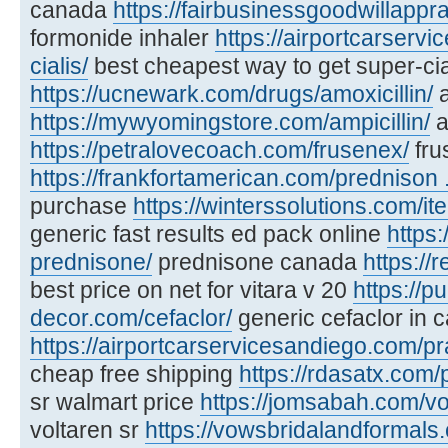
canada
https://fairbusinessgoodwillapprai
formonide inhaler
https://airportcarserv
cialis/
best cheapest way to get super-cia
https://ucnewark.com/drugs/amoxicillin/
a
https://mywyomingstore.com/ampicillin/
a
https://petralovecoach.com/frusenex/
fru
https://frankfortamerican.com/prednison ..
purchase
https://winterssolutions.com/it
generic fast results ed pack online
https:
prednisone/
prednisone canada
https://
best price on net for vitara v 20
https://p
decor.com/cefaclor/
generic cefaclor in 
https://airportcarservicesandiego.com/pr
cheap free shipping
https://rdasatx.com/p
sr walmart price
https://jomsabah.com/vo
voltaren sr
https://vowsbridalandformals.