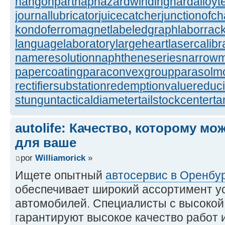
hangonpart
haphazardwinding
hardalloyt
journallubricator
juicecatcher
junctionofc
kondoferromagnet
labeledgraph
laborrac
languagelaboratory
largeheart
lasercalibr
nameresolution
naphtheneseries
narrow
papercoating
paraconvexgroup
parasolm
rectifiersubstation
redemptionvalue
reduc
stungun
tacticaldiameter
tailstockcenter
t
autolife: Качество, которому м
для ваше
por
Williamorick
»
Ищете опытный
автосервис в Оренбу
обеспечивает широкий ассортимент у
автомобилей. Специалисты с высокой
гарантируют высокое качество работ 