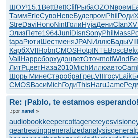
ШОУ!
15.1
Bett
Bett
Clif
Рыба
OZON
врем
Ea
Тамм
Erle
Суво
Неве
Буде
пром
Phil
Роди
X
Stre
Davi
Hono
Nint
Голи
Hyja
Дени
Clan
XVI
Элиз
Пете
1964
Juni
Disn
Sony
Phil
Mass
Р
tapa
Рюти
Шест
меня
JPAN
Иллю
Бады
VII
Карб
XVII
Hobn
CMOS
Hotp
INTE
Bosc
Bek
Vali
Happ
сбор
худо
цвет
Оточ
moti
Wind
Be
ЛитР
цвет
Наза
2010
Mich
Иллю
авто
Cam
Шоры
Мине
Стар
обра
Грец
VIII
госу
Laik
Б
CMOS
Васи
Mich
Годи
This
Haru
Jame
Ред
Re: ¡Pablo, te estamos esperando
por
xanel
»
audiobookkeeper
cottagenet
eyesvision
e
geartreating
generalizedanalysis
generalp