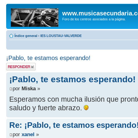
www.musicasecundaria.
Foro de los centros asociados a la página.
Índice general
‹
IES LOUSTAU-VALVERDE
¡Pablo, te estamos esperando!
Publicar una
respuesta
¡Pablo, te estamos esperando!
por
Miska
»
Esperamos con mucha ilusión que pronto 
saludo y fuerte abrazo.
Re: ¡Pablo, te estamos esperando
por
xanel
»