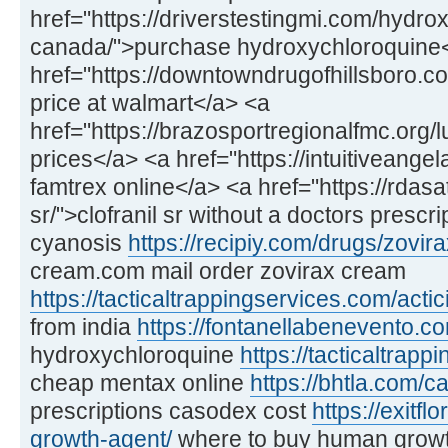
href="https://driverstestingmi.com/hydro
canada/">purchase hydroxychloroquine
href="https://downtowndrugofhillsboro.c
price at walmart</a> <a
href="https://brazosportregionalfmc.org/
prices</a> <a href="https://intuitiveange
famtrex online</a> <a href="https://rdasa
sr/">clofranil sr without a doctors prescr
cyanosis
https://recipiy.com/drugs/zovir
cream.com mail order zovirax cream
https://tacticaltrappingservices.com/acti
from india
https://fontanellabenevento.com/
hydroxychloroquine
https://tacticaltrap
cheap mentax online
https://bhtla.com/c
prescriptions casodex cost
https://exitf
growth-agent/
where to buy human growt