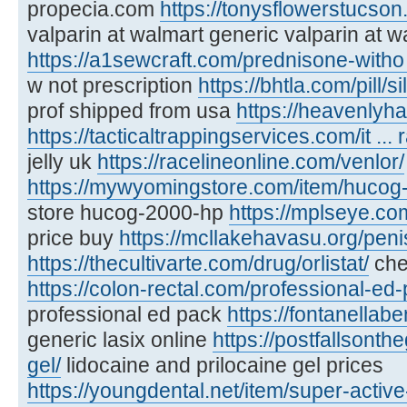
propecia.com
https://tonysflowerstucson.
valparin at walmart generic valparin at w
https://a1sewcraft.com/prednisone-witho .
w not prescription
https://bhtla.com/pill/si
prof shipped from usa
https://heavenlyha
https://tacticaltrappingservices.com/it ... ra
jelly uk
https://racelineonline.com/venlor/
https://mywyomingstore.com/item/hucog
store hucog-2000-hp
https://mplseye.co
price buy
https://mcllakehavasu.org/peni
https://thecultivarte.com/drug/orlistat/
chea
https://colon-rectal.com/professional-ed
professional ed pack
https://fontanellabe
generic lasix online
https://postfallsonth
gel/
lidocaine and prilocaine gel prices
https://youngdental.net/item/super-activ