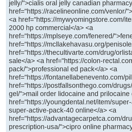
jelly/">cialis oral jelly canadian pharmac
href="https://racelineonline.com/venlor/
<a href="https://mywyomingstore.com/i
2000 hp commercial</a> <a
href="https://mplseye.com/fenered/">fen
href="https://mcllakehavasu.org/penisol
href="https://thecultivarte.com/drug/orlist
sale</a> <a href="https://colon-rectal.co
pack/">professional ed pack</a> <a
href="https://fontanellabenevento.com/pill
href="https://postfallsonthego.com/drugs
gel/">mail order lidocaine and prilocaine
href="https://youngdental.net/item/supe
super-active-pack-40 online</a> <a
href="https://advantagecarpetca.com/drug
prescription-usa/">cipro online pharmac