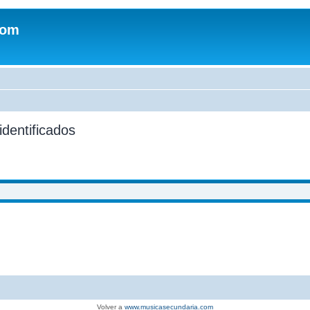
com
identificados
Volver a
www.musicasecundaria.com