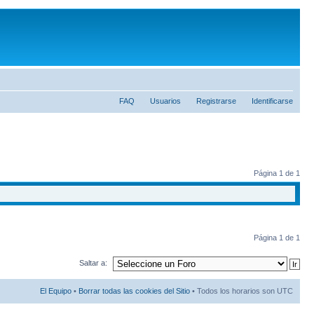
FAQ
Usuarios
Registrarse
Identificarse
Página
1
de
1
Página
1
de
1
Saltar a:
El Equipo
•
Borrar todas las cookies del Sitio
• Todos los horarios son UTC