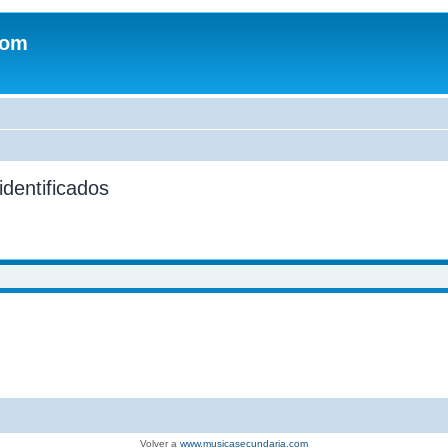
com
identificados
Volver a
www.musicasecundaria.com