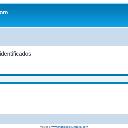
com
identificados
Volver a
www.musicasecundaria.com