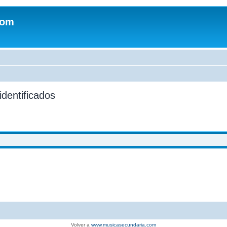
com
identificados
Volver a
www.musicasecundaria.com