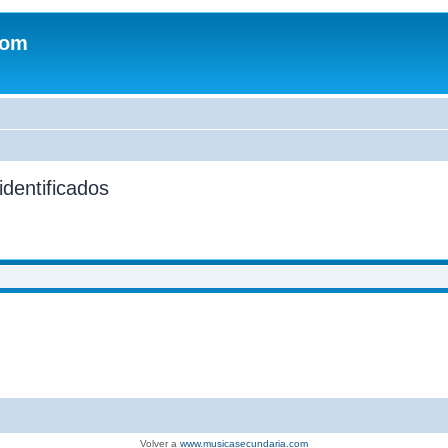
com
identificados
Volver a
www.musicasecundaria.com