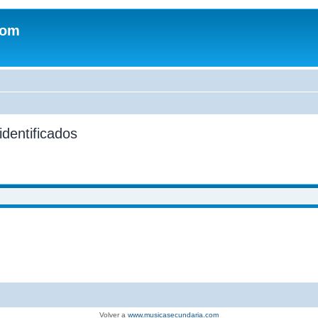
com
identificados
Volver a
www.musicasecundaria.com