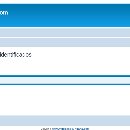
com
identificados
Volver a
www.musicasecundaria.com