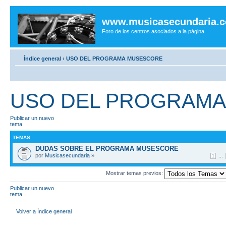
www.musicasecundaria.
Foro de los centros asociados a la página.
Índice general
‹
USO DEL PROGRAMA MUSESCORE
USO DEL PROGRAM
Publicar un nuevo
tema
TEMAS
DUDAS SOBRE EL PROGRAMA MUSESCORE
por
Musicasecundaria
»
...
1
Mostrar temas previos:
Publicar un nuevo
tema
Volver a Índice general