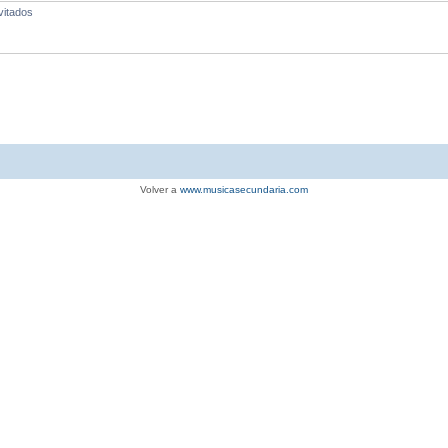
vitados
Volver a
www.musicasecundaria.com