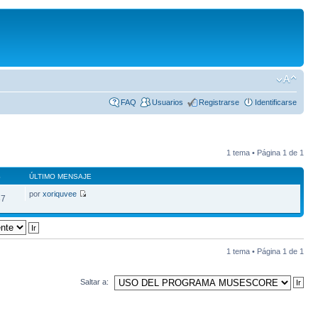
FAQ
Usuarios
Registrarse
Identificarse
1 tema • Página
1
de
1
S
ÚLTIMO MENSAJE
por
xoriquvee
37
1 tema • Página
1
de
1
Saltar a: