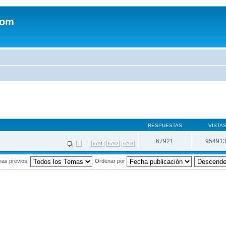
com
RESPUESTAS
VISTA
67921
95491
...
1
6791
6792
6793
mas previos:
Ordenar por