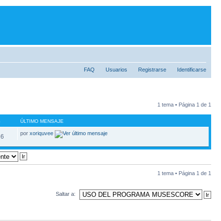
FAQ
Usuarios
Registrarse
Identificarse
1 tema • Página
1
de
1
S
ÚLTIMO MENSAJE
por
xoriquvee
26
1 tema • Página
1
de
1
Saltar a: