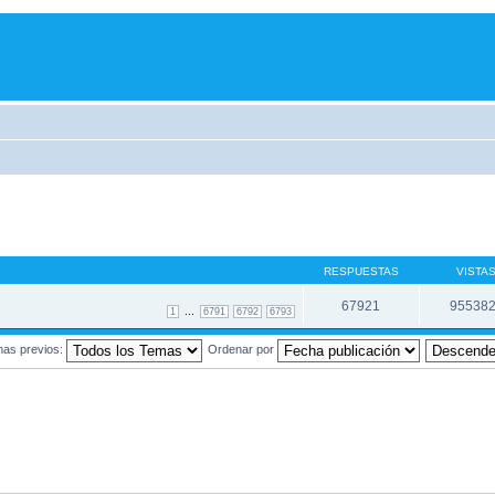
RESPUESTAS
VISTA
67921
95538
...
1
6791
6792
6793
mas previos:
Ordenar por