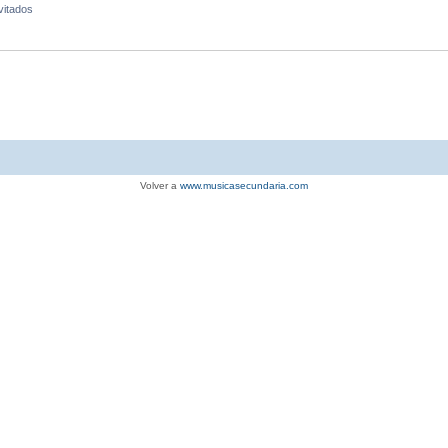
vitados
Volver a
www.musicasecundaria.com