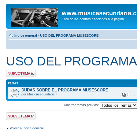
www.musicasecundaria.
Foro de los centros asociados a la página.
Índice general
‹
USO DEL PROGRAMA MUSESCORE
USO DEL PROGRAM
Publicar un nuevo
tema
TEMAS
DUDAS SOBRE EL PROGRAMA MUSESCORE
por
Musicasecundaria
»
...
1
Mostrar temas previos:
Publicar un nuevo
tema
Volver a Índice general