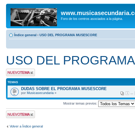
www.musicasecundaria.
Foro de los centros asociados a la página.
Índice general
‹
USO DEL PROGRAMA MUSESCORE
USO DEL PROGRAM
Publicar un nuevo
tema
TEMAS
DUDAS SOBRE EL PROGRAMA MUSESCORE
por
Musicasecundaria
»
...
1
Mostrar temas previos:
Publicar un nuevo
tema
Volver a Índice general