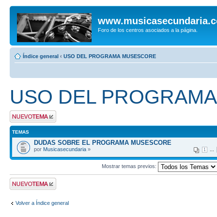
www.musicasecundaria.
Foro de los centros asociados a la página.
Índice general
‹
USO DEL PROGRAMA MUSESCORE
USO DEL PROGRAM
Publicar un nuevo
tema
TEMAS
DUDAS SOBRE EL PROGRAMA MUSESCORE
por
Musicasecundaria
»
...
1
Mostrar temas previos:
Publicar un nuevo
tema
Volver a Índice general