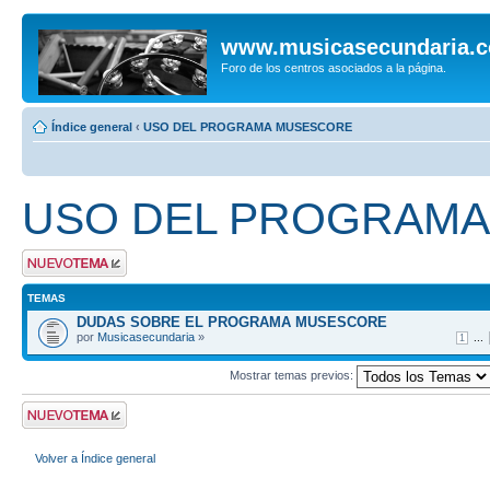
www.musicasecundaria.
Foro de los centros asociados a la página.
Índice general
‹
USO DEL PROGRAMA MUSESCORE
USO DEL PROGRAM
Publicar un nuevo
tema
TEMAS
DUDAS SOBRE EL PROGRAMA MUSESCORE
por
Musicasecundaria
»
...
1
Mostrar temas previos:
Publicar un nuevo
tema
Volver a Índice general