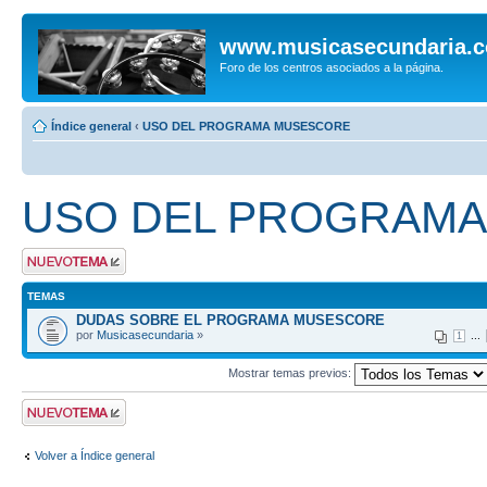
www.musicasecundaria.
Foro de los centros asociados a la página.
Índice general
‹
USO DEL PROGRAMA MUSESCORE
USO DEL PROGRAM
Publicar un nuevo
tema
TEMAS
DUDAS SOBRE EL PROGRAMA MUSESCORE
por
Musicasecundaria
»
...
1
Mostrar temas previos:
Publicar un nuevo
tema
Volver a Índice general