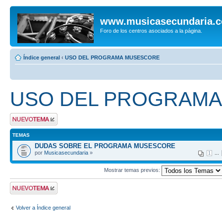
www.musicasecundaria.
Foro de los centros asociados a la página.
Índice general
‹
USO DEL PROGRAMA MUSESCORE
USO DEL PROGRAM
Publicar un nuevo
tema
TEMAS
DUDAS SOBRE EL PROGRAMA MUSESCORE
por
Musicasecundaria
»
...
1
Mostrar temas previos:
Publicar un nuevo
tema
Volver a Índice general