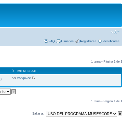
FAQ
Usuarios
Registrarse
Identificarse
1 tema • Página
1
de
1
S
ÚLTIMO MENSAJE
por
xoriquvee
62
1 tema • Página
1
de
1
Saltar a: