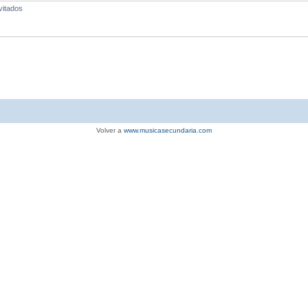
vitados
Volver a
www.musicasecundaria.com