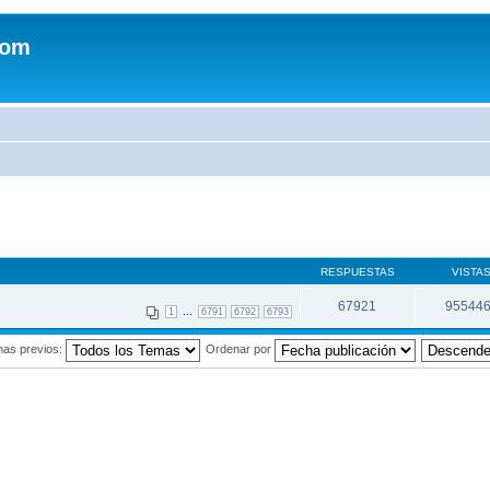
com
RESPUESTAS
VISTA
67921
95544
...
1
6791
6792
6793
mas previos:
Ordenar por