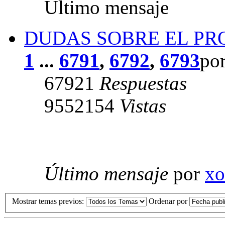
Último mensaje
DUDAS SOBRE EL P
1
...
6791
,
6792
,
6793
po
67921
Respuestas
9552154
Vistas
Último mensaje
por
xo
Mostrar temas previos:
Ordenar por