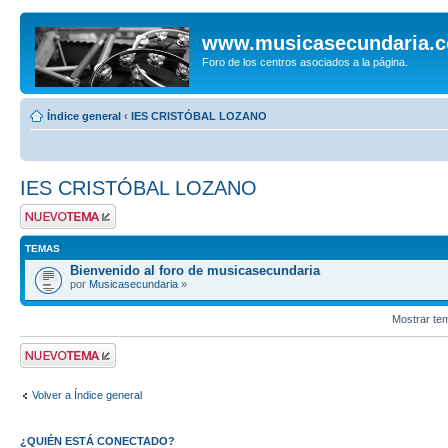
www.musicasecundaria.
Foro de los centros asociados a la página.
Índice general
‹
IES CRISTÓBAL LOZANO
IES CRISTÓBAL LOZANO
Publicar un nuevo
tema
TEMAS
Bienvenido al foro de musicasecundaria
por
Musicasecundaria
»
Mostrar te
Publicar un nuevo
tema
Volver a Índice general
¿QUIÉN ESTÁ CONECTADO?