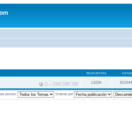
com
RESPUESTAS
VISTA
13256
92204
...
1
1324
1325
1326
mas previos:
Ordenar por