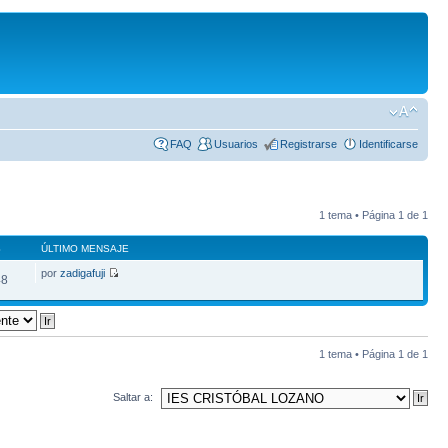
FAQ
Usuarios
Registrarse
Identificarse
1 tema • Página
1
de
1
S
ÚLTIMO MENSAJE
por
zadigafuji
48
1 tema • Página
1
de
1
Saltar a: