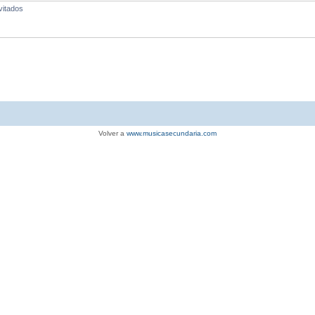
vitados
Volver a
www.musicasecundaria.com