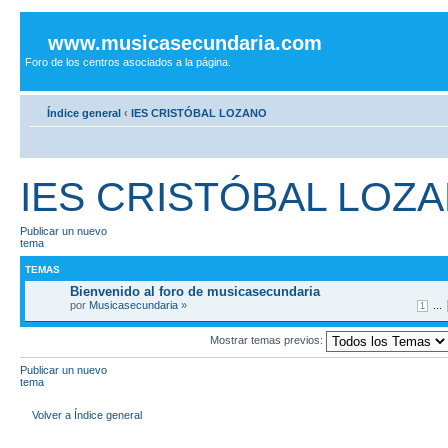
www.musicasecundaria.com
Foro de los centros asociados a la página.
Índice general
‹
IES CRISTÓBAL LOZANO
IES CRISTÓBAL LOZ
Publicar un nuevo
tema
TEMAS
Bienvenido al foro de musicasecundaria
por
Musicasecundaria
»
...
1
Mostrar temas previos:
Publicar un nuevo
tema
Volver a Índice general