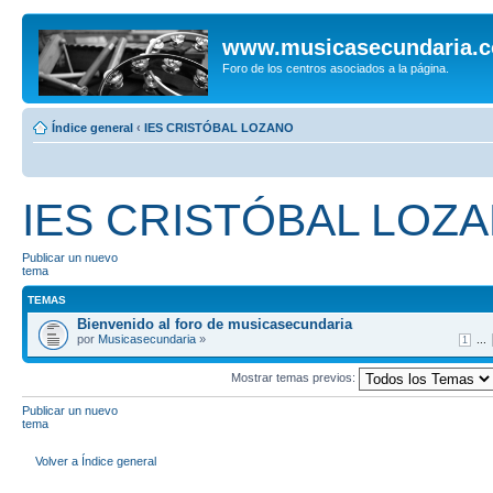
www.musicasecundaria.
Foro de los centros asociados a la página.
Índice general
‹
IES CRISTÓBAL LOZANO
IES CRISTÓBAL LOZ
Publicar un nuevo
tema
TEMAS
Bienvenido al foro de musicasecundaria
por
Musicasecundaria
»
...
1
Mostrar temas previos:
Publicar un nuevo
tema
Volver a Índice general