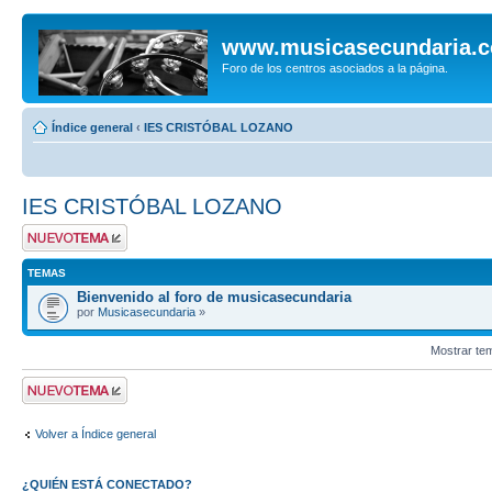
www.musicasecundaria.
Foro de los centros asociados a la página.
Índice general
‹
IES CRISTÓBAL LOZANO
IES CRISTÓBAL LOZANO
Publicar un nuevo
tema
TEMAS
Bienvenido al foro de musicasecundaria
por
Musicasecundaria
»
Mostrar te
Publicar un nuevo
tema
Volver a Índice general
¿QUIÉN ESTÁ CONECTADO?