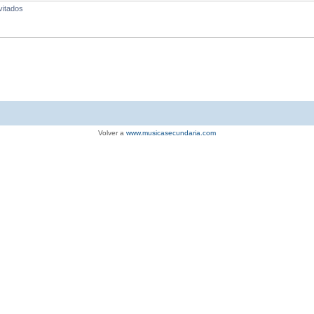
vitados
Volver a
www.musicasecundaria.com