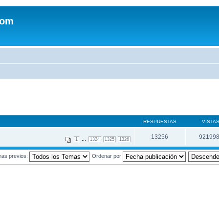
com
RESPUESTAS
VISTA
13256
92199
...
1
1324
1325
1326
mas previos:
Ordenar por