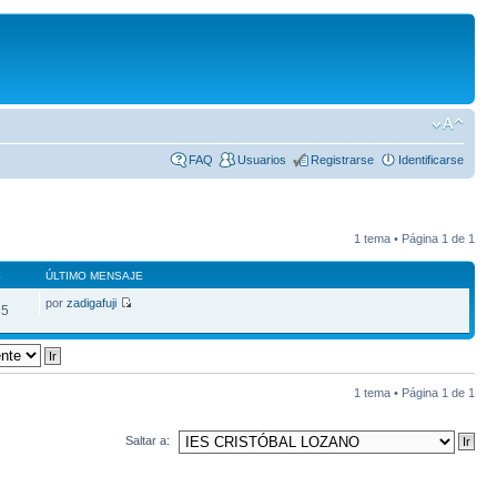
FAQ
Usuarios
Registrarse
Identificarse
1 tema • Página
1
de
1
S
ÚLTIMO MENSAJE
por
zadigafuji
85
1 tema • Página
1
de
1
Saltar a: