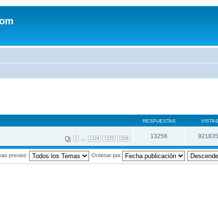
com
RESPUESTAS
VISTA
13256
92183
...
1
1324
1325
1326
mas previos:
Ordenar por