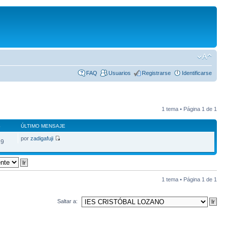
FAQ
Usuarios
Registrarse
Identificarse
1 tema • Página
1
de
1
S
ÚLTIMO MENSAJE
por
zadigafuji
59
1 tema • Página
1
de
1
Saltar a: