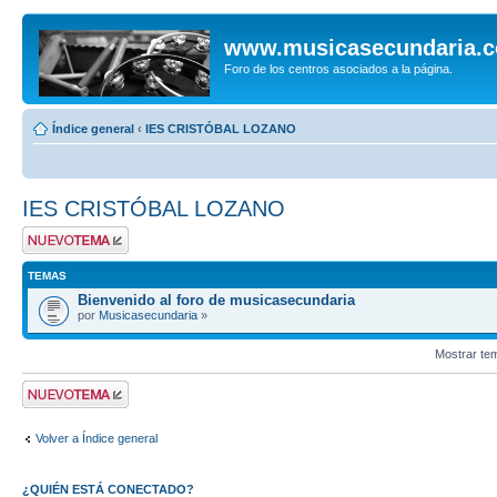
www.musicasecundaria.
Foro de los centros asociados a la página.
Índice general
‹
IES CRISTÓBAL LOZANO
IES CRISTÓBAL LOZANO
Publicar un nuevo
tema
TEMAS
Bienvenido al foro de musicasecundaria
por
Musicasecundaria
»
Mostrar te
Publicar un nuevo
tema
Volver a Índice general
¿QUIÉN ESTÁ CONECTADO?