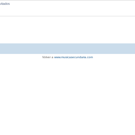
vitados
Volver a
www.musicasecundaria.com