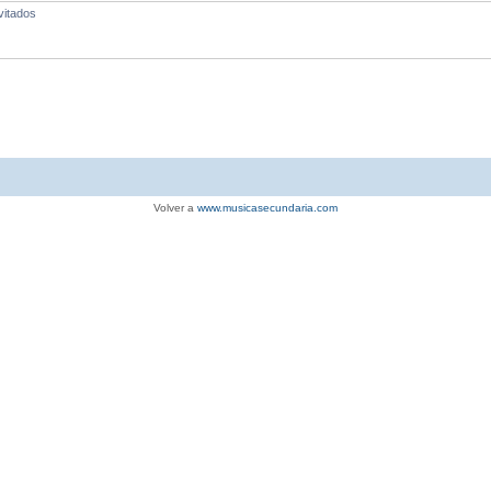
vitados
Volver a
www.musicasecundaria.com