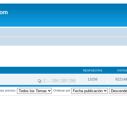
com
RESPUESTAS
VISTA
13256
92214
...
1
1324
1325
1326
mas previos:
Ordenar por