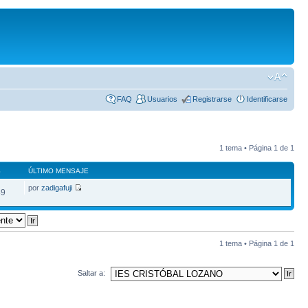
FAQ
Usuarios
Registrarse
Identificarse
1 tema • Página
1
de
1
S
ÚLTIMO MENSAJE
por
zadigafuji
89
1 tema • Página
1
de
1
Saltar a: