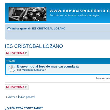
www.musicasecundaria.
Foro de los centros asociados a la página.
Índice general
‹
IES CRISTÓBAL LOZANO
IES CRISTÓBAL LOZANO
Publicar un nuevo
tema
TEMAS
Bienvenido al foro de musicasecundaria
por
Musicasecundaria
»
Mostrar te
Publicar un nuevo
tema
Volver a Índice general
¿QUIÉN ESTÁ CONECTADO?