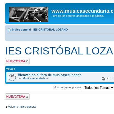
www.musicasecundaria.
Foro de los centros asociados a la página.
Índice general
‹
IES CRISTÓBAL LOZANO
IES CRISTÓBAL LOZ
Publicar un nuevo
tema
TEMAS
Bienvenido al foro de musicasecundaria
por
Musicasecundaria
»
...
1
Mostrar temas previos:
Publicar un nuevo
tema
Volver a Índice general