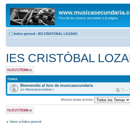
www.musicasecundaria.
Foro de los centros asociados a la página.
Índice general
‹
IES CRISTÓBAL LOZANO
IES CRISTÓBAL LOZ
Publicar un nuevo
tema
TEMAS
Bienvenido al foro de musicasecundaria
por
Musicasecundaria
»
...
1
Mostrar temas previos:
Publicar un nuevo
tema
Volver a Índice general