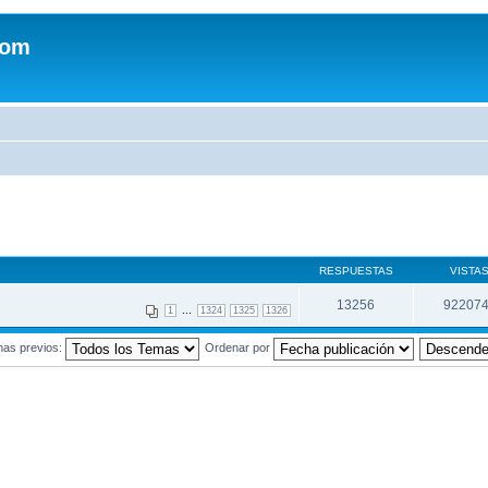
com
RESPUESTAS
VISTA
13256
92207
...
1
1324
1325
1326
mas previos:
Ordenar por