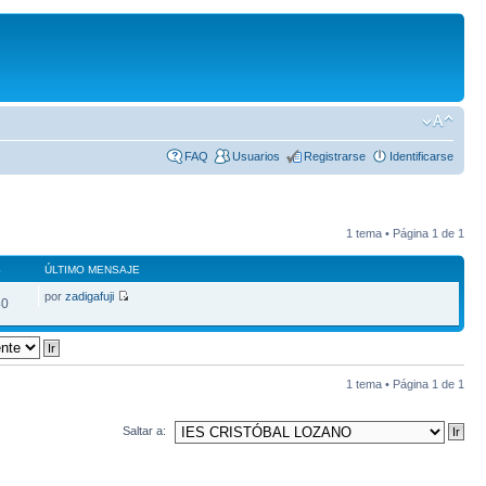
FAQ
Usuarios
Registrarse
Identificarse
1 tema • Página
1
de
1
S
ÚLTIMO MENSAJE
por
zadigafuji
40
1 tema • Página
1
de
1
Saltar a: