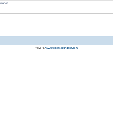
vitados
Volver a
www.musicasecundaria.com