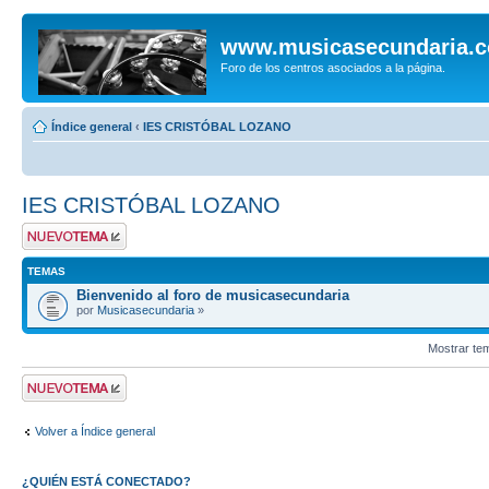
www.musicasecundaria.
Foro de los centros asociados a la página.
Índice general
‹
IES CRISTÓBAL LOZANO
IES CRISTÓBAL LOZANO
Publicar un nuevo
tema
TEMAS
Bienvenido al foro de musicasecundaria
por
Musicasecundaria
»
Mostrar te
Publicar un nuevo
tema
Volver a Índice general
¿QUIÉN ESTÁ CONECTADO?