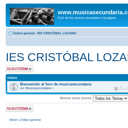
www.musicasecundaria.
Foro de los centros asociados a la página.
Índice general
‹
IES CRISTÓBAL LOZANO
IES CRISTÓBAL LOZ
Publicar un nuevo
tema
TEMAS
Bienvenido al foro de musicasecundaria
por
Musicasecundaria
»
...
1
Mostrar temas previos:
Publicar un nuevo
tema
Volver a Índice general