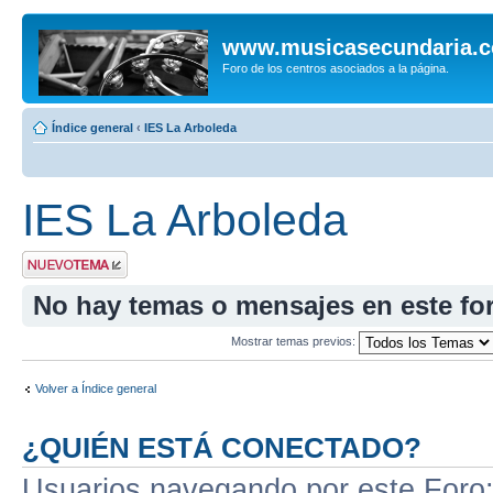
www.musicasecundaria.
Foro de los centros asociados a la página.
Índice general
‹
IES La Arboleda
IES La Arboleda
Publicar un nuevo
tema
No hay temas o mensajes en este fo
Mostrar temas previos:
Volver a Índice general
¿QUIÉN ESTÁ CONECTADO?
Usuarios navegando por este Foro: 