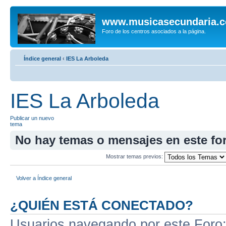
www.musicasecundaria.
Foro de los centros asociados a la página.
Índice general
‹
IES La Arboleda
IES La Arboleda
Publicar un nuevo
tema
No hay temas o mensajes en este fo
Mostrar temas previos:
Volver a Índice general
¿QUIÉN ESTÁ CONECTADO?
Usuarios navegando por este Foro: 