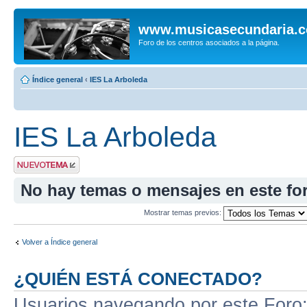
www.musicasecundaria.
Foro de los centros asociados a la página.
Índice general
‹
IES La Arboleda
IES La Arboleda
Publicar un nuevo
tema
No hay temas o mensajes en este fo
Mostrar temas previos:
Volver a Índice general
¿QUIÉN ESTÁ CONECTADO?
Usuarios navegando por este Foro: 