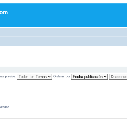
com
mas previos:
Ordenar por
vitados