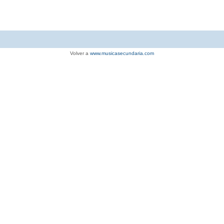
Volver a
www.musicasecundaria.com