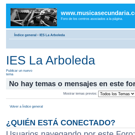
www.musicasecundaria.
Foro de los centros asociados a la página.
Índice general
‹
IES La Arboleda
IES La Arboleda
Publicar un nuevo
tema
No hay temas o mensajes en este fo
Mostrar temas previos:
Volver a Índice general
¿QUIÉN ESTÁ CONECTADO?
Usuarios navegando por este Foro: 