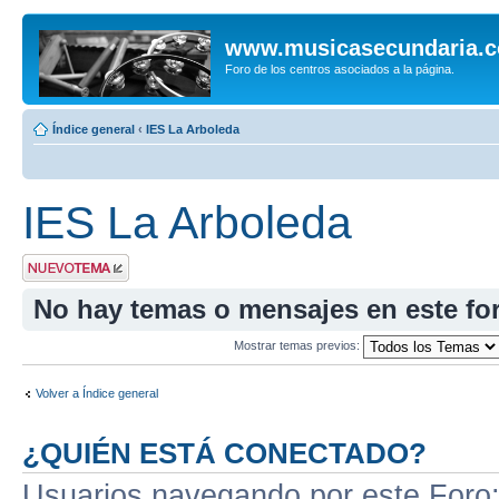
www.musicasecundaria.
Foro de los centros asociados a la página.
Índice general
‹
IES La Arboleda
IES La Arboleda
Publicar un nuevo
tema
No hay temas o mensajes en este fo
Mostrar temas previos:
Volver a Índice general
¿QUIÉN ESTÁ CONECTADO?
Usuarios navegando por este Foro: 