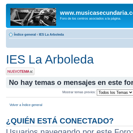
www.musicasecundaria.
Foro de los centros asociados a la página.
Índice general
‹
IES La Arboleda
IES La Arboleda
Publicar un nuevo
tema
No hay temas o mensajes en este fo
Mostrar temas previos:
Volver a Índice general
¿QUIÉN ESTÁ CONECTADO?
Usuarios navegando por este Foro: 