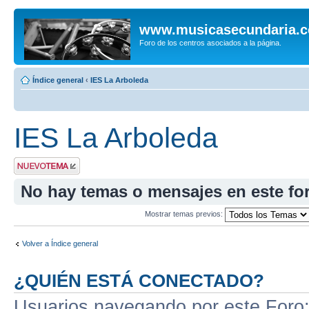
www.musicasecundaria.
Foro de los centros asociados a la página.
Índice general
‹
IES La Arboleda
IES La Arboleda
Publicar un nuevo
tema
No hay temas o mensajes en este fo
Mostrar temas previos:
Volver a Índice general
¿QUIÉN ESTÁ CONECTADO?
Usuarios navegando por este Foro: 