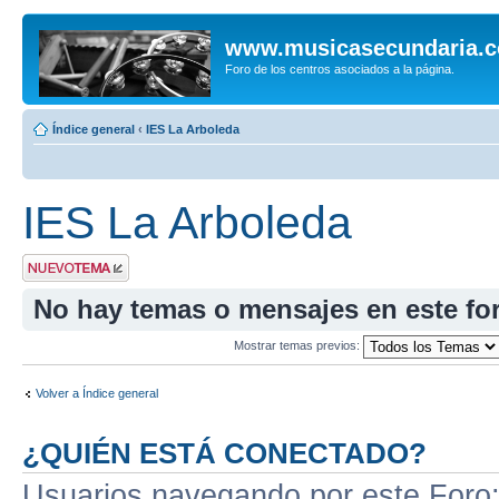
www.musicasecundaria.
Foro de los centros asociados a la página.
Índice general
‹
IES La Arboleda
IES La Arboleda
Publicar un nuevo
tema
No hay temas o mensajes en este fo
Mostrar temas previos:
Volver a Índice general
¿QUIÉN ESTÁ CONECTADO?
Usuarios navegando por este Foro: 