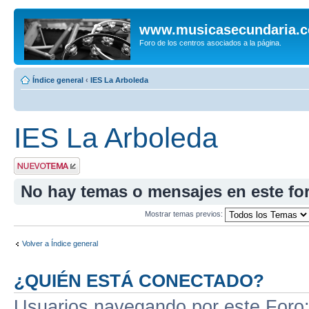
www.musicasecundaria.
Foro de los centros asociados a la página.
Índice general
‹
IES La Arboleda
IES La Arboleda
Publicar un nuevo
tema
No hay temas o mensajes en este fo
Mostrar temas previos:
Volver a Índice general
¿QUIÉN ESTÁ CONECTADO?
Usuarios navegando por este Foro: 