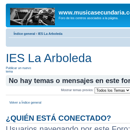
www.musicasecundaria.
Foro de los centros asociados a la página.
Índice general
‹
IES La Arboleda
IES La Arboleda
Publicar un nuevo
tema
No hay temas o mensajes en este fo
Mostrar temas previos:
Volver a Índice general
¿QUIÉN ESTÁ CONECTADO?
Usuarios navegando por este Foro: 