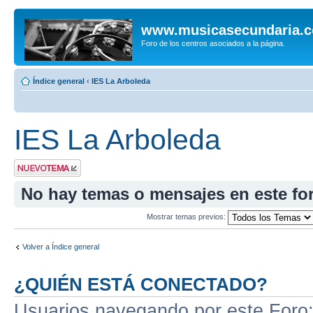
www.musicasecundaria.
Foro de los centros asociados a la página.
Índice general
‹
IES La Arboleda
IES La Arboleda
Publicar un nuevo
tema
No hay temas o mensajes en este fo
Mostrar temas previos:
Volver a Índice general
¿QUIÉN ESTÁ CONECTADO?
Usuarios navegando por este Foro: 