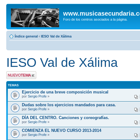
www.musicasecundaria.
Foro de los centros asociados a la página.
Índice general
‹
IESO Val de Xálima
IESO Val de Xálima
Publicar un nuevo
tema
TEMAS
Ejercicio de una breve composición musical
por
Sergio Profe
»
Dudas sobre los ejercicios mandados para casa.
por
Sergio Profe
»
DÍA DEL CENTRO. Canciones y coreografías.
por
Sergio Profe
»
COMIENZA EL NUEVO CURSO 2013-2014
por
Sergio Profe
»