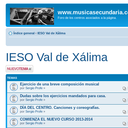
www.musicasecundaria.
Foro de los centros asociados a la página.
Índice general
‹
IESO Val de Xálima
IESO Val de Xálima
Publicar un nuevo
tema
TEMAS
Ejercicio de una breve composición musical
por
Sergio Profe
»
Dudas sobre los ejercicios mandados para casa.
por
Sergio Profe
»
DÍA DEL CENTRO. Canciones y coreografías.
por
Sergio Profe
»
COMIENZA EL NUEVO CURSO 2013-2014
por
Sergio Profe
»